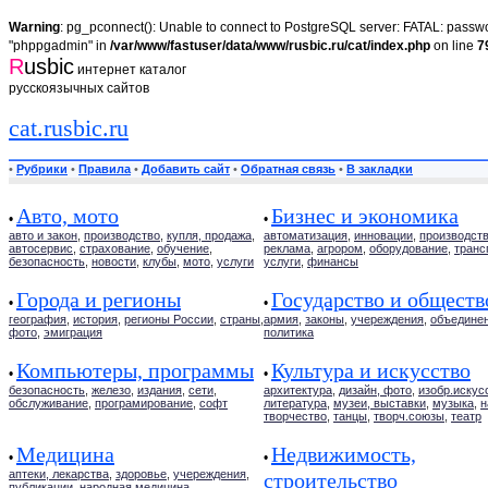
Warning
: pg_pconnect(): Unable to connect to PostgreSQL server: FATAL: passwor
"phppgadmin" in
/var/www/fastuser/data/www/rusbic.ru/cat/index.php
on line
7
R
usbic
интернет каталог
русскоязычных сайтов
cat.rusbic.ru
•
Рубрики
•
Правила
•
Добавить сайт
•
Обратная связь
•
В закладки
Авто, мото
Бизнес и экономика
•
•
авто и закон
,
производство
,
купля, продажа
,
автоматизация
,
инновации
,
производст
автосервис
,
страхование
,
обучение
,
реклама
,
агрором
,
оборудование
,
транс
безопасность
,
новости
,
клубы
,
мото
,
услуги
услуги
,
финансы
Города и регионы
Государство и обществ
•
•
география
,
история
,
регионы России
,
страны
,
армия
,
законы
,
учереждения
,
объедине
фото
,
эмиграция
политика
Компьютеры, программы
Культура и искусство
•
•
безопасность
,
железо
,
издания
,
сети
,
архитектура
,
дизайн, фото
,
изобр.искус
обслуживание
,
програмирование
,
софт
литература
,
музеи, выставки
,
музыка
,
н
творчество
,
танцы
,
творч.союзы
,
театр
Медицина
Недвижимость,
•
•
аптеки, лекарства
,
здоровье
,
учереждения
,
строительство
публикации
,
народная медицина