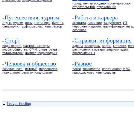
городская
,
загородная
,
коммерческая
,
строительство
,
страхование
Путешествия, туризм
Работа и карьера
•
•
отдых,туризм
,
визы
,
гостиницы
,
билеты
,
агенства
,
вакансии
,
за рубежом
,
ИТ
санатории
,
турфирмы
,
частный сектор
персонал
,
издания
,
квалификация
,
на д
сезонная
Спорт
Справки, информация
•
•
виды спорта
,
настольные игры
,
адреса, телефоны
,
карты
,
каталоги
,
пог
клубы,общества
,
СМИ
,
спорттовары
,
расписания
,
словари
,
энциклопедии
,
тотализаторы
,
фитнес, бодибилдинг
программы ТВ
Человек и общество
Разное
•
•
безопасность
,
история
,
персоналии
,
блоги
,
знакомства
,
непознанное, НЛО
,
психология
,
религия
,
социология
природа, животные
,
форумы
→
fastvps hosting