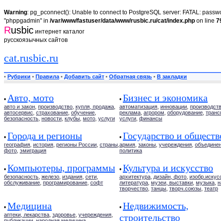
Warning
: pg_pconnect(): Unable to connect to PostgreSQL server: FATAL: passwor
"phppgadmin" in
/var/www/fastuser/data/www/rusbic.ru/cat/index.php
on line
7
R
usbic
интернет каталог
русскоязычных сайтов
cat.rusbic.ru
•
Рубрики
•
Правила
•
Добавить сайт
•
Обратная связь
•
В закладки
Авто, мото
Бизнес и экономика
•
•
авто и закон
,
производство
,
купля, продажа
,
автоматизация
,
инновации
,
производст
автосервис
,
страхование
,
обучение
,
реклама
,
агрором
,
оборудование
,
транс
безопасность
,
новости
,
клубы
,
мото
,
услуги
услуги
,
финансы
Города и регионы
Государство и обществ
•
•
география
,
история
,
регионы России
,
страны
,
армия
,
законы
,
учереждения
,
объедине
фото
,
эмиграция
политика
Компьютеры, программы
Культура и искусство
•
•
безопасность
,
железо
,
издания
,
сети
,
архитектура
,
дизайн, фото
,
изобр.искус
обслуживание
,
програмирование
,
софт
литература
,
музеи, выставки
,
музыка
,
н
творчество
,
танцы
,
творч.союзы
,
театр
Медицина
Недвижимость,
•
•
аптеки, лекарства
,
здоровье
,
учереждения
,
строительство
публикации
,
народная медицина