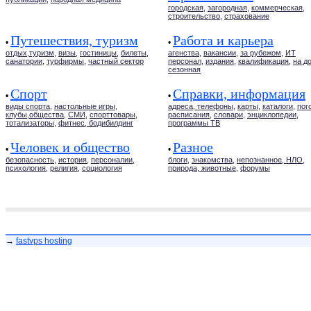
городская
,
загородная
,
коммерческая
,
строительство
,
страхование
Путешествия, туризм
Работа и карьера
•
•
отдых,туризм
,
визы
,
гостиницы
,
билеты
,
агенства
,
вакансии
,
за рубежом
,
ИТ
санатории
,
турфирмы
,
частный сектор
персонал
,
издания
,
квалификация
,
на д
сезонная
Спорт
Справки, информация
•
•
виды спорта
,
настольные игры
,
адреса, телефоны
,
карты
,
каталоги
,
пог
клубы,общества
,
СМИ
,
спорттовары
,
расписания
,
словари
,
энциклопедии
,
тотализаторы
,
фитнес, бодибилдинг
программы ТВ
Человек и общество
Разное
•
•
безопасность
,
история
,
персоналии
,
блоги
,
знакомства
,
непознанное, НЛО
,
психология
,
религия
,
социология
природа, животные
,
форумы
→
fastvps hosting