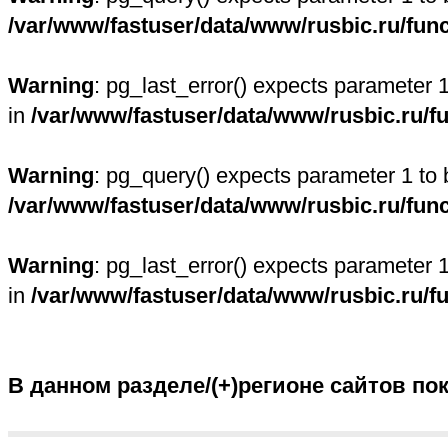
/var/www/fastuser/data/www/rusbic.ru/fun
Warning
: pg_last_error() expects parameter 
in
/var/www/fastuser/data/www/rusbic.ru/f
Warning
: pg_query() expects parameter 1 to 
/var/www/fastuser/data/www/rusbic.ru/fun
Warning
: pg_last_error() expects parameter 
in
/var/www/fastuser/data/www/rusbic.ru/f
В данном разделе/(+)регионе сайтов по