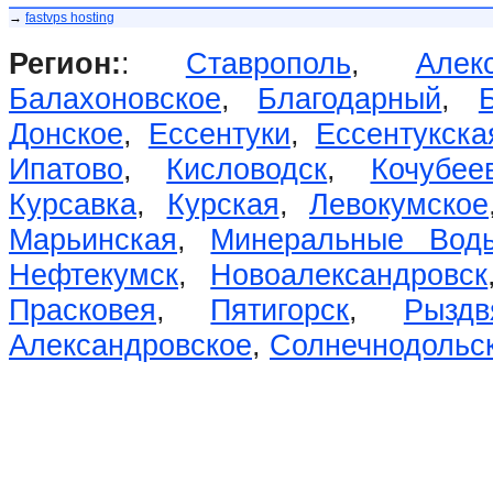
→
fastvps hosting
Регион:
:
Ставрополь
,
Алек
Балахоновское
,
Благодарный
,
Донское
,
Ессентуки
,
Ессентукска
Ипатово
,
Кисловодск
,
Кочубее
Курсавка
,
Курская
,
Левокумское
Марьинская
,
Минеральные Вод
Нефтекумск
,
Новоалександровск
Прасковея
,
Пятигорск
,
Рыздв
Александровское
,
Солнечнодольс