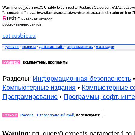
Warning
: pg_pconnect(): Unable to connect to PostgreSQL server: FATAL: passwor
"phppgadmin" in
/var/www/fastuser/data/www/rusbic.ru/cat/index.php
on line
7
R
usbic
интернет каталог
русскоязычных сайтов
cat.rusbic.ru
•
Рубрики
•
Правила
•
Добавить сайт
•
Обратная связь
•
В закладки
Рубрика:
Компьютеры, программы
Разделы:
Информационная безопасность
Компьютерные издания
•
Компьютерные с
Програмирование
•
Программы, софт, инт
Регион:
Россия
,
Ставропольский край
,
Зеленокумск
Warning
: pg_query() expects parameter 1 to 