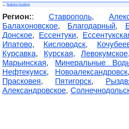
→
fastvps hosting
Регион:
:
Ставрополь
,
Алек
Балахоновское
,
Благодарный
,
Донское
,
Ессентуки
,
Ессентукска
Ипатово
,
Кисловодск
,
Кочубее
Курсавка
,
Курская
,
Левокумское
Марьинская
,
Минеральные Вод
Нефтекумск
,
Новоалександровск
Прасковея
,
Пятигорск
,
Рыздв
Александровское
,
Солнечнодольс