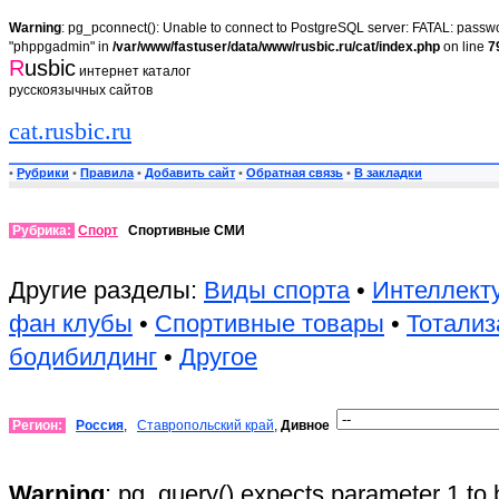
Warning
: pg_pconnect(): Unable to connect to PostgreSQL server: FATAL: passwor
"phppgadmin" in
/var/www/fastuser/data/www/rusbic.ru/cat/index.php
on line
7
R
usbic
интернет каталог
русскоязычных сайтов
cat.rusbic.ru
•
Рубрики
•
Правила
•
Добавить сайт
•
Обратная связь
•
В закладки
Рубрика:
Спорт
Спортивные СМИ
Другие разделы:
Виды спорта
•
Интеллект
фан клубы
•
Спортивные товары
•
Тотализ
бодибилдинг
•
Другое
Регион:
Россия
,
Ставропольский край
,
Дивное
Warning
: pg_query() expects parameter 1 to 