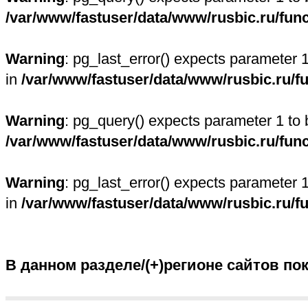
/var/www/fastuser/data/www/rusbic.ru/fun
Warning
: pg_last_error() expects parameter 
in
/var/www/fastuser/data/www/rusbic.ru/f
Warning
: pg_query() expects parameter 1 to 
/var/www/fastuser/data/www/rusbic.ru/fun
Warning
: pg_last_error() expects parameter 
in
/var/www/fastuser/data/www/rusbic.ru/f
В данном разделе/(+)регионе сайтов по