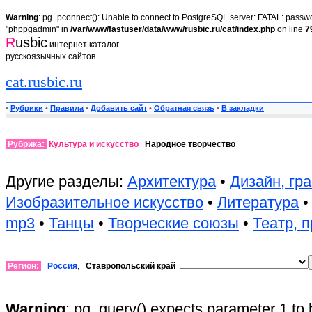
Warning
: pg_pconnect(): Unable to connect to PostgreSQL server: FATAL: passwor
"phppgadmin" in
/var/www/fastuser/data/www/rusbic.ru/cat/index.php
on line
7
R
usbic
интернет каталог
русскоязычных сайтов
cat.rusbic.ru
•
Рубрики
•
Правила
•
Добавить сайт
•
Обратная связь
•
В закладки
Рубрика:
Культура и искусство
Народное творчество
Другие разделы:
Архитектура
•
Дизайн, гр
Изобразительное искусство
•
Литература
mp3
•
Танцы
•
Творческие союзы
•
Театр, 
Регион:
Россия
,
Ставропольский край
Warning
: pg_query() expects parameter 1 to 