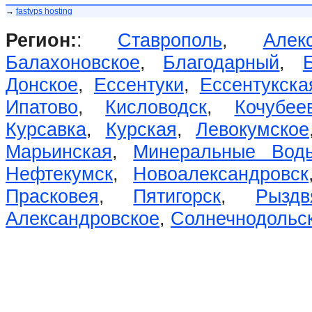
→
fastvps hosting
Регион:
:
Ставрополь
,
Алек
Балахоновское
,
Благодарный
,
Донское
,
Ессентуки
,
Ессентукска
Ипатово
,
Кисловодск
,
Кочубее
Курсавка
,
Курская
,
Левокумское
Марьинская
,
Минеральные Вод
Нефтекумск
,
Новоалександровск
Прасковея
,
Пятигорск
,
Рыздв
Александровское
,
Солнечнодольс