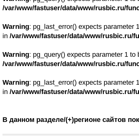
/var/www/fastuser/data/www/rusbic.ru/fun
Warning
: pg_last_error() expects parameter 
in
/var/www/fastuser/data/www/rusbic.ru/f
Warning
: pg_query() expects parameter 1 to 
/var/www/fastuser/data/www/rusbic.ru/fun
Warning
: pg_last_error() expects parameter 
in
/var/www/fastuser/data/www/rusbic.ru/f
В данном разделе/(+)регионе сайтов по