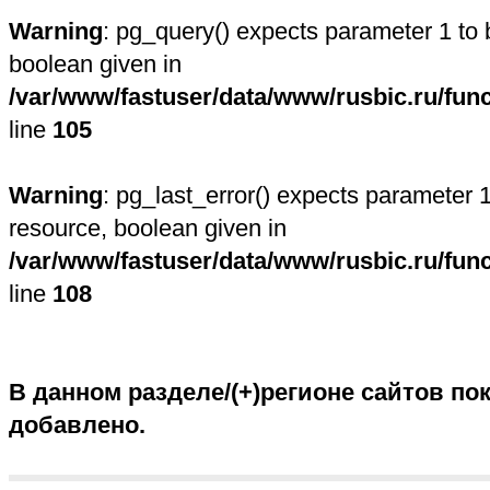
Warning
: pg_query() expects parameter 1 to 
boolean given in
/var/www/fastuser/data/www/rusbic.ru/fun
line
105
Warning
: pg_last_error() expects parameter 1
resource, boolean given in
/var/www/fastuser/data/www/rusbic.ru/fun
line
108
В данном разделе/(+)регионе сайтов пок
добавлено.