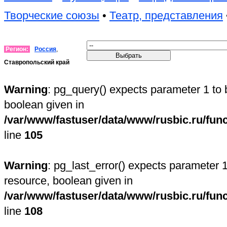
Творческие союзы
•
Театр, представления
Регион:
Россия
,
Ставропольский край
Warning
: pg_query() expects parameter 1 to 
boolean given in
/var/www/fastuser/data/www/rusbic.ru/fun
line
105
Warning
: pg_last_error() expects parameter 1
resource, boolean given in
/var/www/fastuser/data/www/rusbic.ru/fun
line
108