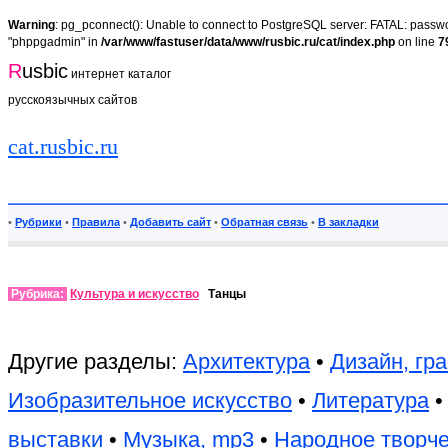
Warning
: pg_pconnect(): Unable to connect to PostgreSQL server: FATAL: passwor
"phppgadmin" in
/var/www/fastuser/data/www/rusbic.ru/cat/index.php
on line
7
R
usbic
интернет каталог
русскоязычных сайтов
cat.rusbic.ru
•
Рубрики
•
Правила
•
Добавить сайт
•
Обратная связь
•
В закладки
Рубрика:
Культура и искусство
Танцы
Другие разделы:
Архитектура
•
Дизайн, гр
Изобразительное искусство
•
Литература
выставки
•
Музыка, mp3
•
Народное творч