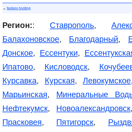
→
fastvps hosting
Регион:
:
Ставрополь
,
Алек
Балахоновское
,
Благодарный
,
Донское
,
Ессентуки
,
Ессентукска
Ипатово
,
Кисловодск
,
Кочубее
Курсавка
,
Курская
,
Левокумское
Марьинская
,
Минеральные Вод
Нефтекумск
,
Новоалександровск
Прасковея
,
Пятигорск
,
Рыздв