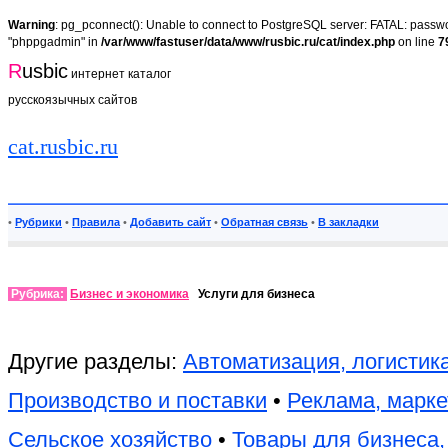
Warning
: pg_pconnect(): Unable to connect to PostgreSQL server: FATAL: passwor
"phppgadmin" in
/var/www/fastuser/data/www/rusbic.ru/cat/index.php
on line
7
R
usbic
интернет каталог
русскоязычных сайтов
cat.rusbic.ru
•
Рубрики
•
Правила
•
Добавить сайт
•
Обратная связь
•
В закладки
Рубрика:
Бизнес и экономика
Услуги для бизнеса
Другие разделы:
Автоматизация, логистик
Производство и поставки
•
Реклама, марке
Сельское хозяйство
•
Товары для бизнеса,