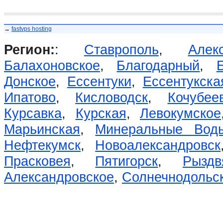
→
fastvps hosting
Регион:
:
Ставрополь
,
Алек
Балахоновское
,
Благодарный
,
Донское
,
Ессентуки
,
Ессентукска
Ипатово
,
Кисловодск
,
Кочубее
Курсавка
,
Курская
,
Левокумское
Марьинская
,
Минеральные Вод
Нефтекумск
,
Новоалександровск
Прасковея
,
Пятигорск
,
Рыздв
Александровское
,
Солнечнодольс