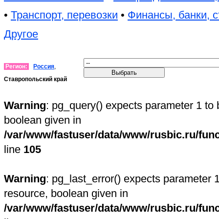
•
Транспорт, перевозки
•
Финансы, банки, 
Другое
Регион:
Россия
,
Ставропольский край
Warning
: pg_query() expects parameter 1 to 
boolean given in
/var/www/fastuser/data/www/rusbic.ru/fun
line
105
Warning
: pg_last_error() expects parameter 1
resource, boolean given in
/var/www/fastuser/data/www/rusbic.ru/fun