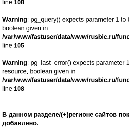
line
108
Warning
: pg_query() expects parameter 1 to 
boolean given in
/var/www/fastuser/data/www/rusbic.ru/fun
line
105
Warning
: pg_last_error() expects parameter 1
resource, boolean given in
/var/www/fastuser/data/www/rusbic.ru/fun
line
108
В данном разделе/(+)регионе сайтов пок
добавлено.