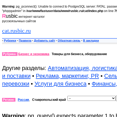
Warning
: pg_pconnect(): Unable to connect to PostgreSQL server: FATAL: passwor
"phppgadmin" in
/var/www/fastuser/data/www/rusbic.ru/cat/index.php
on line
7
R
usbic
интернет каталог
русскоязычных сайтов
cat.rusbic.ru
•
Рубрики
•
Правила
•
Добавить сайт
•
Обратная связь
•
В закладки
Рубрика:
Бизнес и экономика
Товары для бизнеса, оборудование
Другие разделы:
Автоматизация, логистик
и поставки
•
Реклама, маркетинг, PR
•
Сель
перевозки
•
Услуги для бизнеса
•
Финансы,
Регион:
Россия
,
Ставропольский край
Warning
: pg_query() expects parameter 1 to 