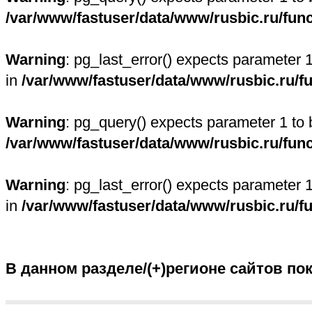
/var/www/fastuser/data/www/rusbic.ru/fun
Warning
: pg_last_error() expects parameter 
in
/var/www/fastuser/data/www/rusbic.ru/f
Warning
: pg_query() expects parameter 1 to 
/var/www/fastuser/data/www/rusbic.ru/fun
Warning
: pg_last_error() expects parameter 
in
/var/www/fastuser/data/www/rusbic.ru/f
В данном разделе/(+)регионе сайтов по