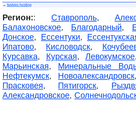
→
fastvps hosting
Регион:
:
Ставрополь
,
Алек
Балахоновское
,
Благодарный
,
Донское
,
Ессентуки
,
Ессентукска
Ипатово
,
Кисловодск
,
Кочубее
Курсавка
,
Курская
,
Левокумское
Марьинская
,
Минеральные Вод
Нефтекумск
,
Новоалександровск
Прасковея
,
Пятигорск
,
Рыздв
Александровское
,
Солнечнодольс