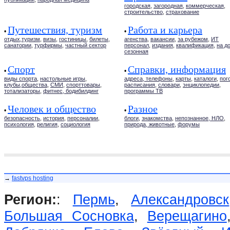
городская
,
загородная
,
коммерческая
,
строительство
,
страхование
Путешествия, туризм
Работа и карьера
•
•
отдых,туризм
,
визы
,
гостиницы
,
билеты
,
агенства
,
вакансии
,
за рубежом
,
ИТ
санатории
,
турфирмы
,
частный сектор
персонал
,
издания
,
квалификация
,
на д
сезонная
Спорт
Справки, информация
•
•
виды спорта
,
настольные игры
,
адреса, телефоны
,
карты
,
каталоги
,
пог
клубы,общества
,
СМИ
,
спорттовары
,
расписания
,
словари
,
энциклопедии
,
тотализаторы
,
фитнес, бодибилдинг
программы ТВ
Человек и общество
Разное
•
•
безопасность
,
история
,
персоналии
,
блоги
,
знакомства
,
непознанное, НЛО
,
психология
,
религия
,
социология
природа, животные
,
форумы
→
fastvps hosting
Регион:
:
Пермь
,
Александровск
Большая Сосновка
,
Верещагино