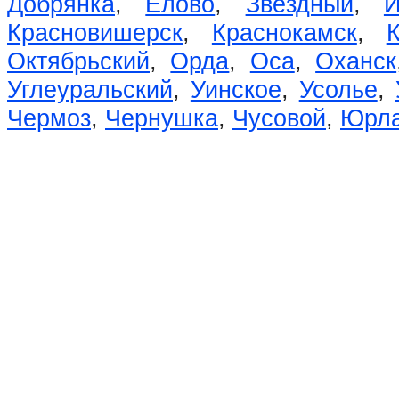
Добрянка
,
Елово
,
Звёздный
,
И
Красновишерск
,
Краснокамск
,
Октябрьский
,
Орда
,
Оса
,
Оханск
Углеуральский
,
Уинское
,
Усолье
,
Чермоз
,
Чернушка
,
Чусовой
,
Юрл