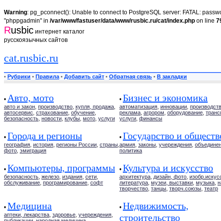
Warning
: pg_pconnect(): Unable to connect to PostgreSQL server: FATAL: passwor
"phppgadmin" in
/var/www/fastuser/data/www/rusbic.ru/cat/index.php
on line
7
R
usbic
интернет каталог
русскоязычных сайтов
cat.rusbic.ru
•
Рубрики
•
Правила
•
Добавить сайт
•
Обратная связь
•
В закладки
Авто, мото
Бизнес и экономика
•
•
авто и закон
,
производство
,
купля, продажа
,
автоматизация
,
инновации
,
производст
автосервис
,
страхование
,
обучение
,
реклама
,
агрором
,
оборудование
,
транс
безопасность
,
новости
,
клубы
,
мото
,
услуги
услуги
,
финансы
Города и регионы
Государство и обществ
•
•
география
,
история
,
регионы России
,
страны
,
армия
,
законы
,
учереждения
,
объедине
фото
,
эмиграция
политика
Компьютеры, программы
Культура и искусство
•
•
безопасность
,
железо
,
издания
,
сети
,
архитектура
,
дизайн, фото
,
изобр.искус
обслуживание
,
програмирование
,
софт
литература
,
музеи, выставки
,
музыка
,
н
творчество
,
танцы
,
творч.союзы
,
театр
Медицина
Недвижимость,
•
•
аптеки, лекарства
,
здоровье
,
учереждения
,
строительство
публикации
,
народная медицина