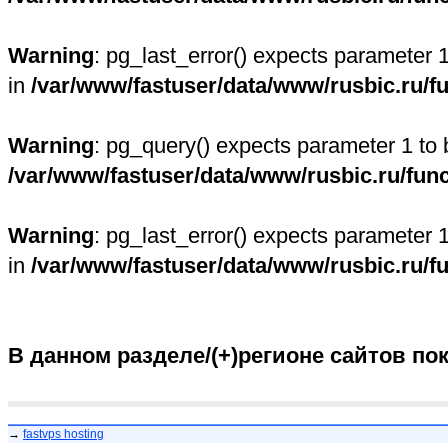
Warning
: pg_last_error() expects parameter 
in
/var/www/fastuser/data/www/rusbic.ru/f
Warning
: pg_query() expects parameter 1 to 
/var/www/fastuser/data/www/rusbic.ru/fun
Warning
: pg_last_error() expects parameter 
in
/var/www/fastuser/data/www/rusbic.ru/f
В данном разделе/(+)регионе сайтов по
→
fastvps hosting