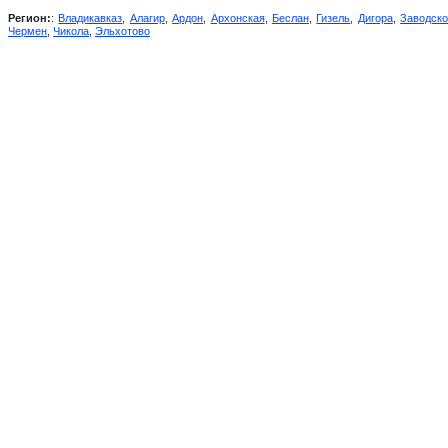
Регион:
:
Владикавказ
,
Алагир
,
Ардон
,
Архонская
,
Беслан
,
Гизель
,
Дигора
,
Заводск
Чермен
,
Чикола
,
Эльхотово