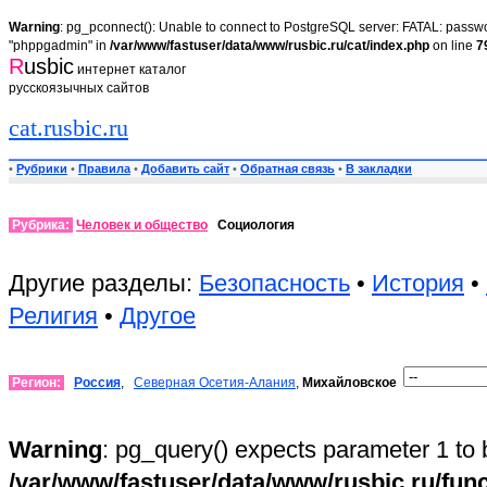
Warning
: pg_pconnect(): Unable to connect to PostgreSQL server: FATAL: passwor
"phppgadmin" in
/var/www/fastuser/data/www/rusbic.ru/cat/index.php
on line
7
R
usbic
интернет каталог
русскоязычных сайтов
cat.rusbic.ru
•
Рубрики
•
Правила
•
Добавить сайт
•
Обратная связь
•
В закладки
Рубрика:
Человек и общество
Социология
Другие разделы:
Безопасность
•
История
•
Религия
•
Другое
Регион:
Россия
,
Северная Осетия-Алания
,
Михайловское
Warning
: pg_query() expects parameter 1 to 
/var/www/fastuser/data/www/rusbic.ru/fun