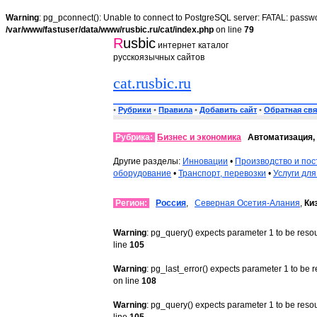
Warning
: pg_pconnect(): Unable to connect to PostgreSQL server: FATAL: passwo
/var/www/fastuser/data/www/rusbic.ru/cat/index.php
on line
79
R
usbic
интернет каталог
русскоязычных сайтов
cat.rusbic.ru
•
Рубрики
•
Правила
•
Добавить сайт
•
Обратная свя
Рубрика:
Бизнес и экономика
Автоматизация,
Другие разделы:
Инновации
•
Производство и пос
оборудование
•
Транспорт, перевозки
•
Услуги для
Регион:
Россия
,
Северная Осетия-Алания
,
Ки
Warning
: pg_query() expects parameter 1 to be reso
line
105
Warning
: pg_last_error() expects parameter 1 to be 
on line
108
Warning
: pg_query() expects parameter 1 to be reso