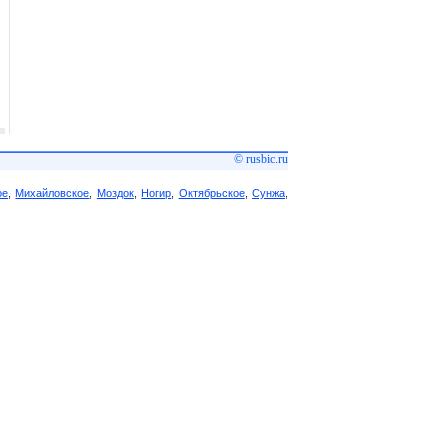
© rusbic.ru
ое
,
Михайловское
,
Моздок
,
Ногир
,
Октябрьское
,
Сунжа
,