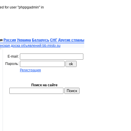
led for user "phppgadmin" in
ия
Россия
Украина
Беларусь
СНГ
Другие страны
нская доска объявлений bb.misto.su
E-mail:
Пароль:
Регистрация
Поиск на сайте