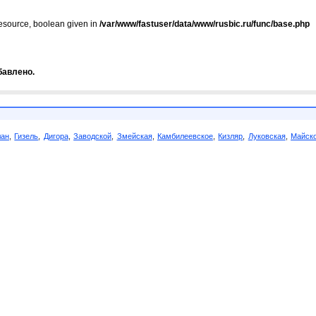
resource, boolean given in
/var/www/fastuser/data/www/rusbic.ru/func/base.php
бавлено.
лан
,
Гизель
,
Дигора
,
Заводской
,
Змейская
,
Камбилеевское
,
Кизляр
,
Луковская
,
Майск