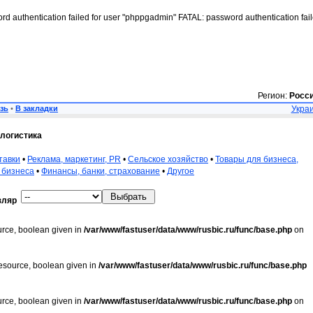
rd authentication failed for user "phppgadmin" FATAL: password authentication fai
Регион:
Росс
зь
•
В закладки
Украи
 логистика
тавки
•
Реклама, маркетинг, PR
•
Сельское хозяйство
•
Товары для бизнеса,
 бизнеса
•
Финансы, банки, страхование
•
Другое
зляр
urce, boolean given in
/var/www/fastuser/data/www/rusbic.ru/func/base.php
on
resource, boolean given in
/var/www/fastuser/data/www/rusbic.ru/func/base.php
urce, boolean given in
/var/www/fastuser/data/www/rusbic.ru/func/base.php
on