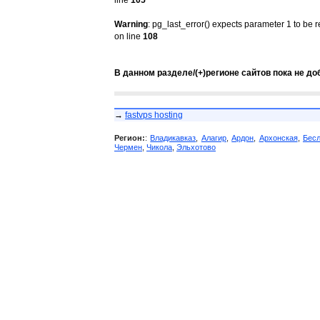
line
105
Warning
: pg_last_error() expects parameter 1 to be 
on line
108
В данном разделе/(+)регионе сайтов пока не до
→
fastvps hosting
Регион:
:
Владикавказ
,
Алагир
,
Ардон
,
Архонская
,
Бес
Чермен
,
Чикола
,
Эльхотово