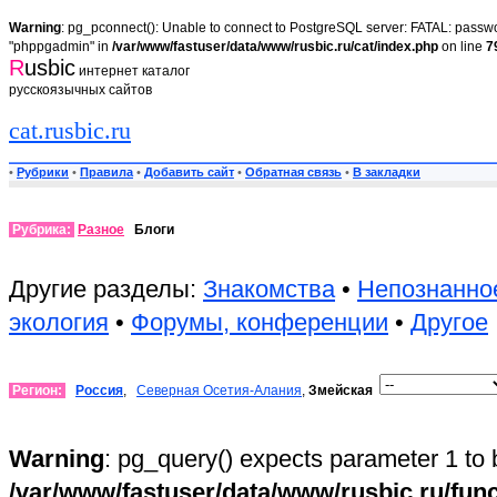
Warning
: pg_pconnect(): Unable to connect to PostgreSQL server: FATAL: passwor
"phppgadmin" in
/var/www/fastuser/data/www/rusbic.ru/cat/index.php
on line
7
R
usbic
интернет каталог
русскоязычных сайтов
cat.rusbic.ru
•
Рубрики
•
Правила
•
Добавить сайт
•
Обратная связь
•
В закладки
Рубрика:
Разное
Блоги
Другие разделы:
Знакомства
•
Непознанно
экология
•
Форумы, конференции
•
Другое
Регион:
Россия
,
Северная Осетия-Алания
,
Змейская
Warning
: pg_query() expects parameter 1 to 
/var/www/fastuser/data/www/rusbic.ru/fun