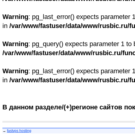
Warning
: pg_last_error() expects parameter 
in
/var/www/fastuser/data/www/rusbic.ru/f
Warning
: pg_query() expects parameter 1 to 
/var/www/fastuser/data/www/rusbic.ru/fun
Warning
: pg_last_error() expects parameter 
in
/var/www/fastuser/data/www/rusbic.ru/f
В данном разделе/(+)регионе сайтов по
→
fastvps hosting