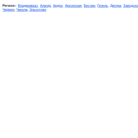
Регион:
:
Владикавказ
,
Алагир
,
Ардон
,
Архонская
,
Беслан
,
Гизель
,
Дигора
,
Заводск
Чермен
,
Чикола
,
Эльхотово