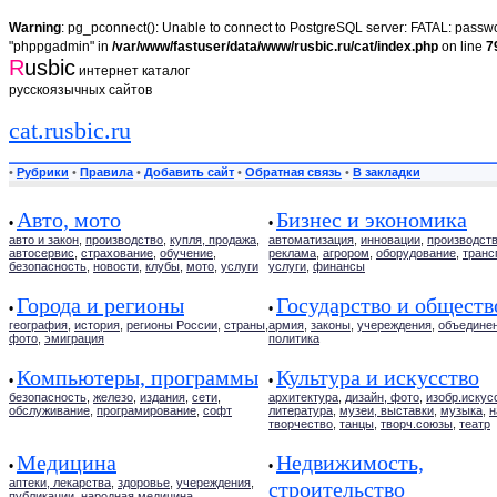
Warning
: pg_pconnect(): Unable to connect to PostgreSQL server: FATAL: passwor
"phppgadmin" in
/var/www/fastuser/data/www/rusbic.ru/cat/index.php
on line
7
R
usbic
интернет каталог
русскоязычных сайтов
cat.rusbic.ru
•
Рубрики
•
Правила
•
Добавить сайт
•
Обратная связь
•
В закладки
Авто, мото
Бизнес и экономика
•
•
авто и закон
,
производство
,
купля, продажа
,
автоматизация
,
инновации
,
производст
автосервис
,
страхование
,
обучение
,
реклама
,
агрором
,
оборудование
,
транс
безопасность
,
новости
,
клубы
,
мото
,
услуги
услуги
,
финансы
Города и регионы
Государство и обществ
•
•
география
,
история
,
регионы России
,
страны
,
армия
,
законы
,
учереждения
,
объедине
фото
,
эмиграция
политика
Компьютеры, программы
Культура и искусство
•
•
безопасность
,
железо
,
издания
,
сети
,
архитектура
,
дизайн, фото
,
изобр.искус
обслуживание
,
програмирование
,
софт
литература
,
музеи, выставки
,
музыка
,
н
творчество
,
танцы
,
творч.союзы
,
театр
Медицина
Недвижимость,
•
•
аптеки, лекарства
,
здоровье
,
учереждения
,
строительство
публикации
,
народная медицина