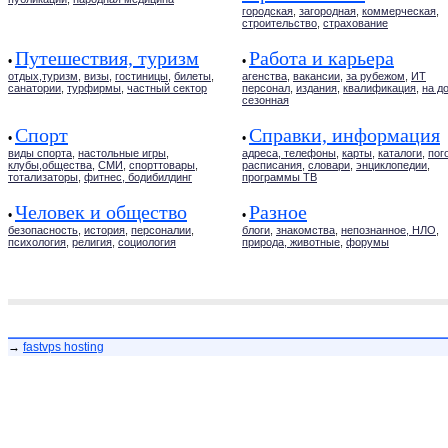
городская
,
загородная
,
коммерческая
,
строительство
,
страхование
Путешествия, туризм
Работа и карьера
•
•
отдых,туризм
,
визы
,
гостиницы
,
билеты
,
агенства
,
вакансии
,
за рубежом
,
ИТ
санатории
,
турфирмы
,
частный сектор
персонал
,
издания
,
квалификация
,
на д
сезонная
Спорт
Справки, информация
•
•
виды спорта
,
настольные игры
,
адреса, телефоны
,
карты
,
каталоги
,
пог
клубы,общества
,
СМИ
,
спорттовары
,
расписания
,
словари
,
энциклопедии
,
тотализаторы
,
фитнес, бодибилдинг
программы ТВ
Человек и общество
Разное
•
•
безопасность
,
история
,
персоналии
,
блоги
,
знакомства
,
непознанное, НЛО
,
психология
,
религия
,
социология
природа, животные
,
форумы
→
fastvps hosting