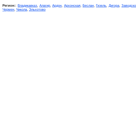
Регион:
:
Владикавказ
,
Алагир
,
Ардон
,
Архонская
,
Беслан
,
Гизель
,
Дигора
,
Заводск
Чермен
,
Чикола
,
Эльхотово