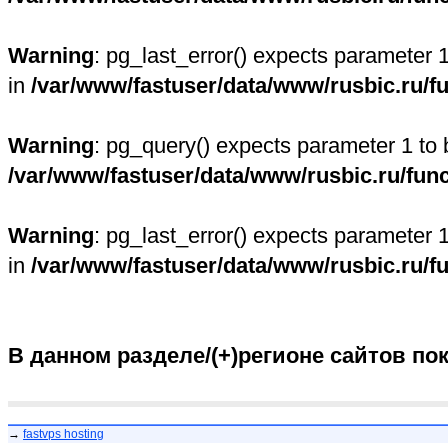
Warning
: pg_last_error() expects parameter 
in
/var/www/fastuser/data/www/rusbic.ru/f
Warning
: pg_query() expects parameter 1 to 
/var/www/fastuser/data/www/rusbic.ru/fun
Warning
: pg_last_error() expects parameter 
in
/var/www/fastuser/data/www/rusbic.ru/f
В данном разделе/(+)регионе сайтов по
→
fastvps hosting