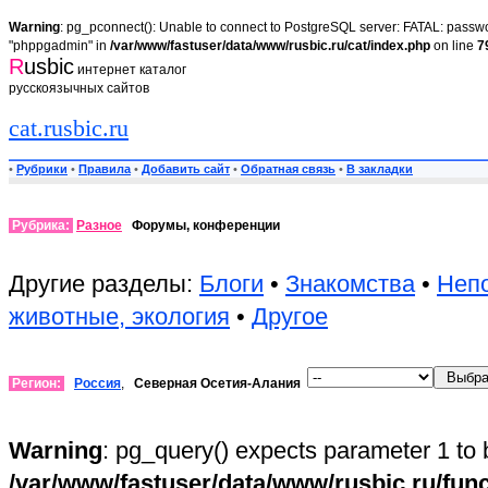
Warning
: pg_pconnect(): Unable to connect to PostgreSQL server: FATAL: passwor
"phppgadmin" in
/var/www/fastuser/data/www/rusbic.ru/cat/index.php
on line
7
R
usbic
интернет каталог
русскоязычных сайтов
cat.rusbic.ru
•
Рубрики
•
Правила
•
Добавить сайт
•
Обратная связь
•
В закладки
Рубрика:
Разное
Форумы, конференции
Другие разделы:
Блоги
•
Знакомства
•
Неп
животные, экология
•
Другое
Регион:
Россия
,
Северная Осетия-Алания
Warning
: pg_query() expects parameter 1 to 
/var/www/fastuser/data/www/rusbic.ru/fun