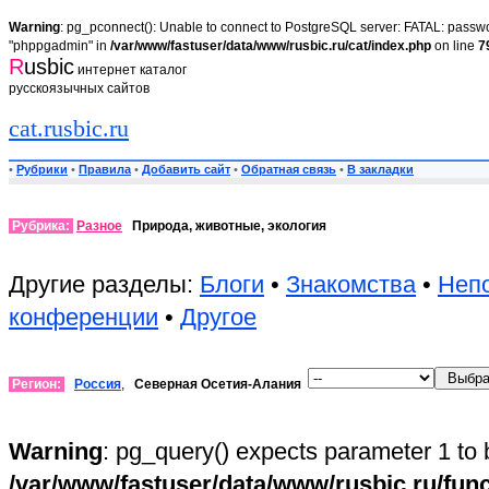
Warning
: pg_pconnect(): Unable to connect to PostgreSQL server: FATAL: passwor
"phppgadmin" in
/var/www/fastuser/data/www/rusbic.ru/cat/index.php
on line
7
R
usbic
интернет каталог
русскоязычных сайтов
cat.rusbic.ru
•
Рубрики
•
Правила
•
Добавить сайт
•
Обратная связь
•
В закладки
Рубрика:
Разное
Природа, животные, экология
Другие разделы:
Блоги
•
Знакомства
•
Неп
конференции
•
Другое
Регион:
Россия
,
Северная Осетия-Алания
Warning
: pg_query() expects parameter 1 to 
/var/www/fastuser/data/www/rusbic.ru/fun