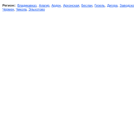
Регион:
:
Владикавказ
,
Алагир
,
Ардон
,
Архонская
,
Беслан
,
Гизель
,
Дигора
,
Заводск
Чермен
,
Чикола
,
Эльхотово