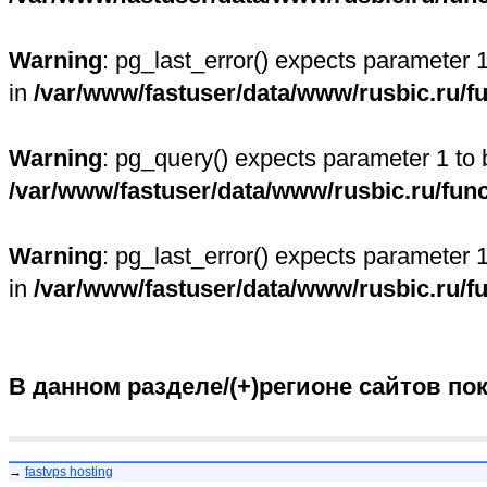
Warning
: pg_last_error() expects parameter 
in
/var/www/fastuser/data/www/rusbic.ru/f
Warning
: pg_query() expects parameter 1 to 
/var/www/fastuser/data/www/rusbic.ru/fun
Warning
: pg_last_error() expects parameter 
in
/var/www/fastuser/data/www/rusbic.ru/f
В данном разделе/(+)регионе сайтов по
→
fastvps hosting