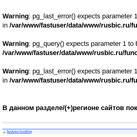
Warning
: pg_last_error() expects parameter 
in
/var/www/fastuser/data/www/rusbic.ru/f
Warning
: pg_query() expects parameter 1 to 
/var/www/fastuser/data/www/rusbic.ru/fun
Warning
: pg_last_error() expects parameter 
in
/var/www/fastuser/data/www/rusbic.ru/f
В данном разделе/(+)регионе сайтов по
→
fastvps hosting