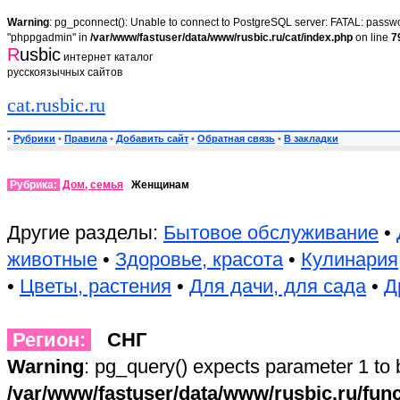
Warning
: pg_pconnect(): Unable to connect to PostgreSQL server: FATAL: passwor
"phppgadmin" in
/var/www/fastuser/data/www/rusbic.ru/cat/index.php
on line
7
R
usbic
интернет каталог
русскоязычных сайтов
cat.rusbic.ru
•
Рубрики
•
Правила
•
Добавить сайт
•
Обратная связь
•
В закладки
Рубрика:
Дом, семья
Женщинам
Другие разделы:
Бытовое обслуживание
•
животные
•
Здоровье, красота
•
Кулинария
•
Цветы, растения
•
Для дачи, для сада
•
Д
Регион:
СНГ
Warning
: pg_query() expects parameter 1 to 
/var/www/fastuser/data/www/rusbic.ru/fun