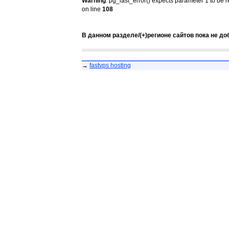
Warning
: pg_last_error() expects parameter 1 to be 
on line
108
В данном разделе/(+)регионе сайтов пока не до
→
fastvps hosting