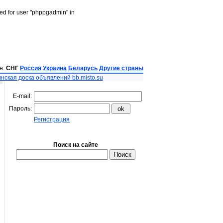
led for user "phppgadmin" in
н:
СНГ
Россия
Украина
Беларусь
Другие страны
нская доска объявлений bb.misto.su
E-mail:
Пароль:
Регистрация
Поиск на сайте