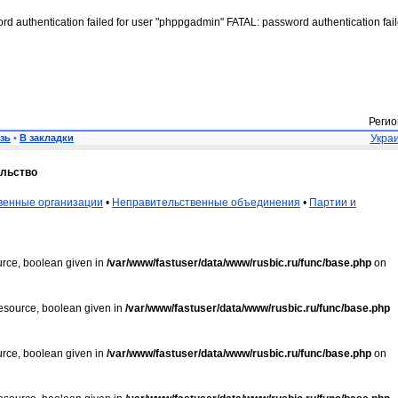
rd authentication failed for user "phppgadmin" FATAL: password authentication fai
Регио
зь
•
В закладки
Украи
льство
венные организации
•
Неправительственные объединения
•
Партии и
urce, boolean given in
/var/www/fastuser/data/www/rusbic.ru/func/base.php
on
resource, boolean given in
/var/www/fastuser/data/www/rusbic.ru/func/base.php
urce, boolean given in
/var/www/fastuser/data/www/rusbic.ru/func/base.php
on