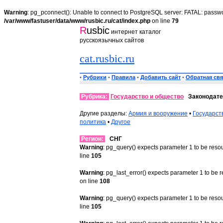
Warning
: pg_pconnect(): Unable to connect to PostgreSQL server: FATAL: passwo
/var/www/fastuser/data/www/rusbic.ru/cat/index.php
on line
79
R
usbic
интернет каталог
русскоязычных сайтов
cat.rusbic.ru
•
Рубрики
•
Правила
•
Добавить сайт
•
Обратная свя
Рубрика:
Государство и общество
Законодате
Другие разделы:
Армия и вооружение
•
Государст
политика
•
Другое
Регион:
СНГ
Warning
: pg_query() expects parameter 1 to be reso
line
105
Warning
: pg_last_error() expects parameter 1 to be 
on line
108
Warning
: pg_query() expects parameter 1 to be reso
line
105