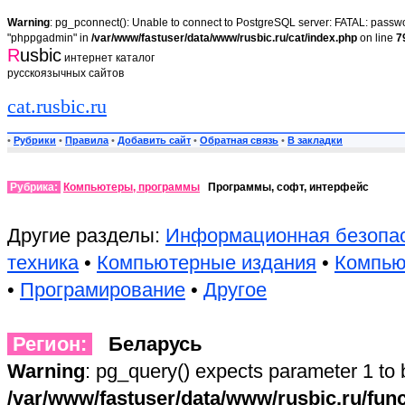
Warning
: pg_pconnect(): Unable to connect to PostgreSQL server: FATAL: passwor
"phppgadmin" in
/var/www/fastuser/data/www/rusbic.ru/cat/index.php
on line
7
R
usbic
интернет каталог
русскоязычных сайтов
cat.rusbic.ru
•
Рубрики
•
Правила
•
Добавить сайт
•
Обратная связь
•
В закладки
Рубрика:
Компьютеры, программы
Программы, софт, интерфейс
Другие разделы:
Информационная безопа
техника
•
Компьютерные издания
•
Компью
•
Програмирование
•
Другое
Регион:
Беларусь
Warning
: pg_query() expects parameter 1 to 
/var/www/fastuser/data/www/rusbic.ru/fun