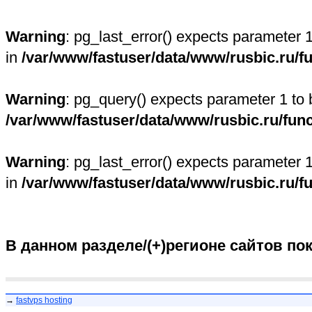
Warning
: pg_last_error() expects parameter 
in
/var/www/fastuser/data/www/rusbic.ru/f
Warning
: pg_query() expects parameter 1 to 
/var/www/fastuser/data/www/rusbic.ru/fun
Warning
: pg_last_error() expects parameter 
in
/var/www/fastuser/data/www/rusbic.ru/f
В данном разделе/(+)регионе сайтов по
→
fastvps hosting