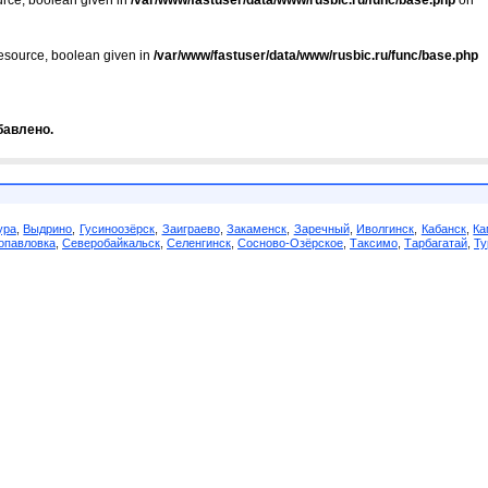
urce, boolean given in
/var/www/fastuser/data/www/rusbic.ru/func/base.php
on
resource, boolean given in
/var/www/fastuser/data/www/rusbic.ru/func/base.php
бавлено.
ура
,
Выдрино
,
Гусиноозёрск
,
Заиграево
,
Закаменск
,
Заречный
,
Иволгинск
,
Кабанск
,
Ка
опавловка
,
Северобайкальск
,
Селенгинск
,
Сосново-Озёрское
,
Таксимо
,
Тарбагатай
,
Ту