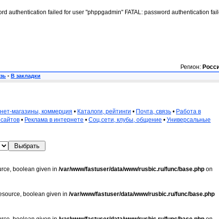
rd authentication failed for user "phppgadmin" FATAL: password authentication fai
Регион:
Росс
зь
•
В закладки
нет-магазины, коммерция
•
Каталоги, рейтинги
•
Почта, связь
•
Работа в
 сайтов
•
Реклама в интернете
•
Соц.сети, клубы, общение
•
Универсальные
urce, boolean given in
/var/www/fastuser/data/www/rusbic.ru/func/base.php
on
resource, boolean given in
/var/www/fastuser/data/www/rusbic.ru/func/base.php