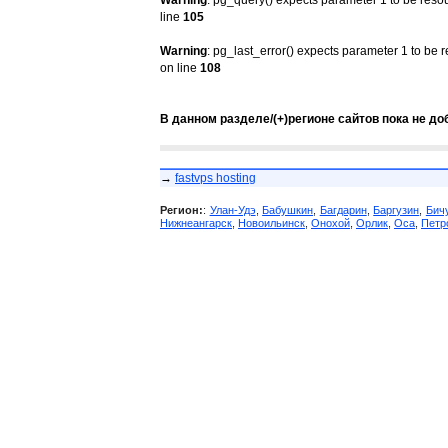
Warning
: pg_query() expects parameter 1 to be reso
line
105
Warning
: pg_last_error() expects parameter 1 to be 
on line
108
В данном разделе/(+)регионе сайтов пока не до
→
fastvps hosting
Регион:
:
Улан-Удэ
,
Бабушкин
,
Багдарин
,
Баргузин
,
Бич
Нижнеангарск
,
Новоильинск
,
Онохой
,
Орлик
,
Оса
,
Петр