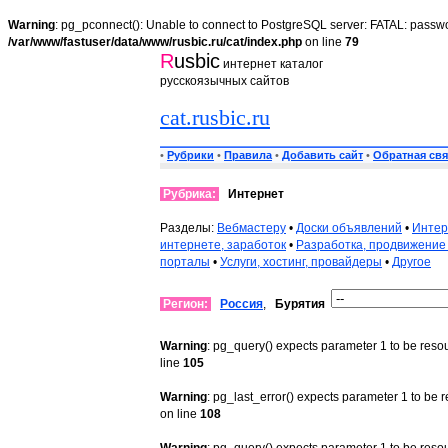
Warning
: pg_pconnect(): Unable to connect to PostgreSQL server: FATAL: passwo
/var/www/fastuser/data/www/rusbic.ru/cat/index.php
on line
79
R
usbic
интернет каталог
русскоязычных сайтов
cat.rusbic.ru
•
Рубрики
•
Правила
•
Добавить сайт
•
Обратная свя
Рубрика:
Интернет
Разделы:
Вебмастеру
•
Доски объявлений
•
Интер
интернете, заработок
•
Разработка, продвижение
порталы
•
Услуги, хостинг, провайдеры
•
Другое
Регион:
Россия
,
Бурятия
Warning
: pg_query() expects parameter 1 to be reso
line
105
Warning
: pg_last_error() expects parameter 1 to be 
on line
108