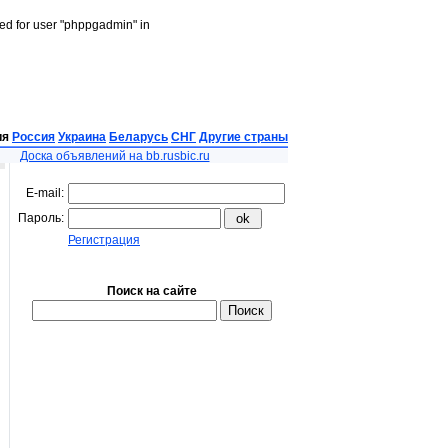
led for user "phppgadmin" in
ия
Россия
Украина
Беларусь
СНГ
Другие страны
Доска объявлений на bb.rusbic.ru
E-mail:
Пароль:
Регистрация
Поиск на сайте