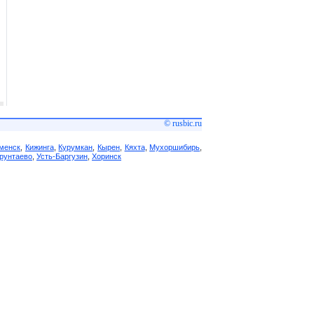
© rusbic.ru
менск
,
Кижинга
,
Курумкан
,
Кырен
,
Кяхта
,
Мухоршибирь
,
рунтаево
,
Усть-Баргузин
,
Хоринск