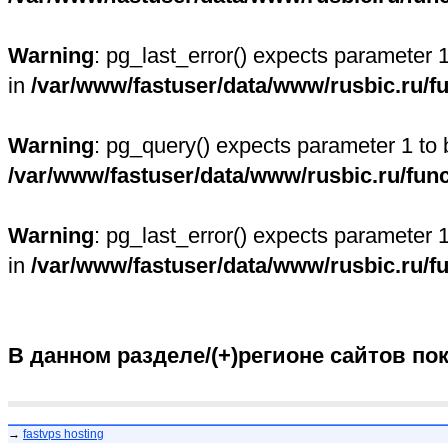
Warning
: pg_last_error() expects parameter 
in
/var/www/fastuser/data/www/rusbic.ru/f
Warning
: pg_query() expects parameter 1 to 
/var/www/fastuser/data/www/rusbic.ru/fun
Warning
: pg_last_error() expects parameter 
in
/var/www/fastuser/data/www/rusbic.ru/f
В данном разделе/(+)регионе сайтов по
→
fastvps hosting