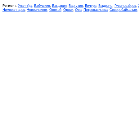
Регион:
:
Улан-Удэ
,
Бабушкин
,
Багдарин
,
Баргузин
,
Бичура
,
Выдрино
,
Гусиноозёрск
,
Нижнеангарск
,
Новоильинск
,
Онохой
,
Орлик
,
Оса
,
Петропавловка
,
Северобайкальск