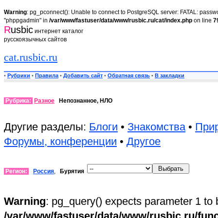
Warning
: pg_pconnect(): Unable to connect to PostgreSQL server: FATAL: passwor
"phppgadmin" in
/var/www/fastuser/data/www/rusbic.ru/cat/index.php
on line
7
R
usbic
интернет каталог
русскоязычных сайтов
cat.rusbic.ru
•
Рубрики
•
Правила
•
Добавить сайт
•
Обратная связь
•
В закладки
Рубрика:
Разное
Непознанное, НЛО
Другие разделы:
Блоги
•
Знакомства
•
Прир
Форумы, конференции
•
Другое
Регион:
Россия
,
Бурятия
Warning
: pg_query() expects parameter 1 to 
/var/www/fastuser/data/www/rusbic.ru/fun