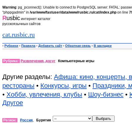
Warning
: pg_pconnect(): Unable to connect to PostgreSQL server: FATAL: passwor
"phppgadmin" in
/var/www/fastuser/data/www/rusbic.ru/cat/index.php
on line
7
R
usbic
интернет каталог
русскоязычных сайтов
cat.rusbic.ru
•
Рубрики
•
Правила
•
Добавить сайт
•
Обратная связь
•
В закладки
Рубрика:
Развлечения, досуг
Компьютерные игры
Другие разделы:
Афиша: кино, концерты, 
рестораны
•
Конкурсы, игры
•
Праздники, 
•
Хобби, увлечения, клубы
•
Шоу-бизнес
•
Другое
Регион:
Россия
,
Бурятия