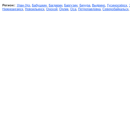
Регион:
:
Улан-Удэ
,
Бабушкин
,
Багдарин
,
Баргузин
,
Бичура
,
Выдрино
,
Гусиноозёрск
,
Нижнеангарск
,
Новоильинск
,
Онохой
,
Орлик
,
Оса
,
Петропавловка
,
Северобайкальск