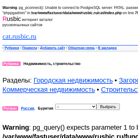
Warning
: pg_pconnect(): Unable to connect to PostgreSQL server: FATAL: passwor
"phppgadmin" in
/var/www/fastuser/data/www/rusbic.ru/cat/index.php
on line
7
R
usbic
интернет каталог
русскоязычных сайтов
cat.rusbic.ru
•
Рубрики
•
Правила
•
Добавить сайт
•
Обратная связь
•
В закладки
Рубрика:
Недвижимость, строительство
Разделы:
Городская недвижимость
•
Загор
Коммерческая недвижимость
•
Строительс
Регион:
Россия
,
Бурятия
Warning
: pg_query() expects parameter 1 to 
/var/www/fastuser/data/www/rusbic.ru/fun