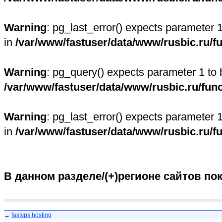
Warning
: pg_last_error() expects parameter 
in
/var/www/fastuser/data/www/rusbic.ru/f
Warning
: pg_query() expects parameter 1 to 
/var/www/fastuser/data/www/rusbic.ru/fun
Warning
: pg_last_error() expects parameter 
in
/var/www/fastuser/data/www/rusbic.ru/f
В данном разделе/(+)регионе сайтов по
→
fastvps hosting