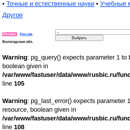
•
Точные и естественные науки
•
Учебные 
Другое
Регион:
Россия
,
Вологодская обл.
Warning
: pg_query() expects parameter 1 to 
boolean given in
/var/www/fastuser/data/www/rusbic.ru/fun
line
105
Warning
: pg_last_error() expects parameter 1
resource, boolean given in
/var/www/fastuser/data/www/rusbic.ru/fun
line
108