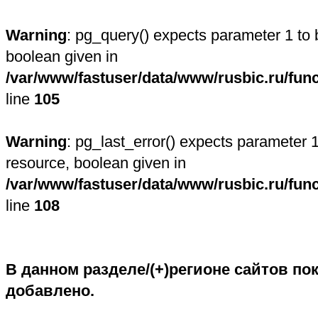
Warning
: pg_query() expects parameter 1 to 
boolean given in
/var/www/fastuser/data/www/rusbic.ru/fun
line
105
Warning
: pg_last_error() expects parameter 1
resource, boolean given in
/var/www/fastuser/data/www/rusbic.ru/fun
line
108
В данном разделе/(+)регионе сайтов пок
добавлено.