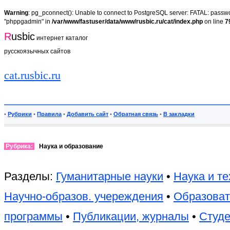
Warning
: pg_pconnect(): Unable to connect to PostgreSQL server: FATAL: passwor
"phppgadmin" in
/var/www/fastuser/data/www/rusbic.ru/cat/index.php
on line
7
R
usbic
интернет каталог
русскоязычных сайтов
cat.rusbic.ru
•
Рубрики
•
Правила
•
Добавить сайт
•
Обратная связь
•
В закладки
Рубрика:
Наука и образование
Разделы:
Гуманитарные науки
•
Наука и те
Научно-образов. учереждения
•
Образова
программы
•
Публикации, журналы
•
Студе