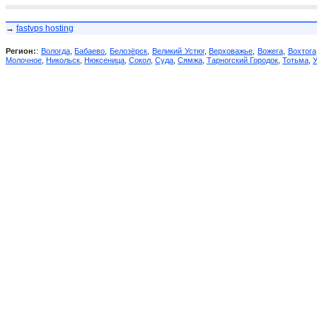
→
fastvps hosting
Регион:
:
Вологда
,
Бабаево
,
Белозёрск
,
Великий Устюг
,
Верховажье
,
Вожега
,
Вохтога
Молочное
,
Никольск
,
Нюксеница
,
Сокол
,
Суда
,
Сямжа
,
Тарногский Городок
,
Тотьма
,
У