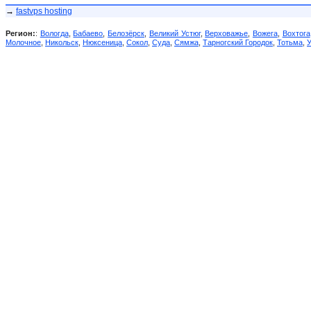
→
fastvps hosting
Регион:
:
Вологда
,
Бабаево
,
Белозёрск
,
Великий Устюг
,
Верховажье
,
Вожега
,
Вохтога
Молочное
,
Никольск
,
Нюксеница
,
Сокол
,
Суда
,
Сямжа
,
Тарногский Городок
,
Тотьма
,
У