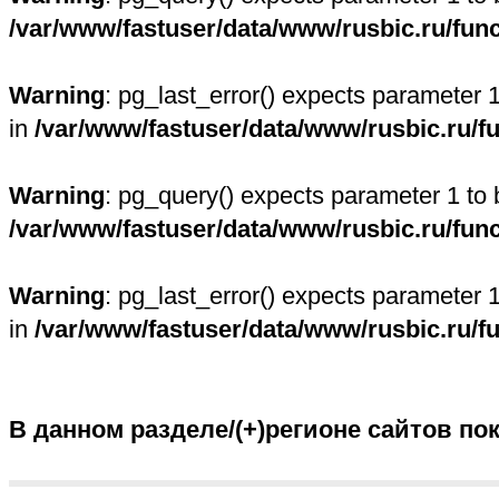
/var/www/fastuser/data/www/rusbic.ru/fun
Warning
: pg_last_error() expects parameter 
in
/var/www/fastuser/data/www/rusbic.ru/f
Warning
: pg_query() expects parameter 1 to 
/var/www/fastuser/data/www/rusbic.ru/fun
Warning
: pg_last_error() expects parameter 
in
/var/www/fastuser/data/www/rusbic.ru/f
В данном разделе/(+)регионе сайтов по