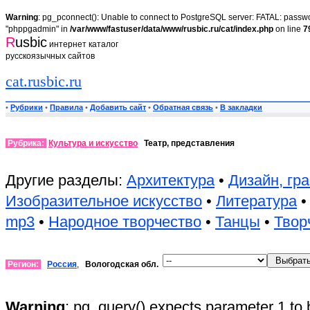
Warning
: pg_pconnect(): Unable to connect to PostgreSQL server: FATAL: passwor
"phppgadmin" in
/var/www/fastuser/data/www/rusbic.ru/cat/index.php
on line
7
R
usbic
интернет каталог
русскоязычных сайтов
cat.rusbic.ru
•
Рубрики
•
Правила
•
Добавить сайт
•
Обратная связь
•
В закладки
Рубрика:
Культура и искусство
Театр, представления
Другие разделы:
Архитектура
•
Дизайн, гр
Изобразительное искусство
•
Литература
mp3
•
Народное творчество
•
Танцы
•
Твор
Регион:
Россия
,
Вологодская обл.
Warning
: pg_query() expects parameter 1 to 