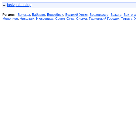
→
fastvps hosting
Регион:
:
Вологда
,
Бабаево
,
Белозёрск
,
Великий Устюг
,
Верховажье
,
Вожега
,
Вохтога
Молочное
,
Никольск
,
Нюксеница
,
Сокол
,
Суда
,
Сямжа
,
Тарногский Городок
,
Тотьма
,
У