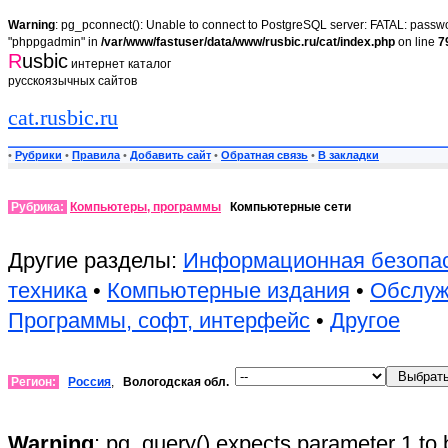
Warning
: pg_pconnect(): Unable to connect to PostgreSQL server: FATAL: passwor
"phppgadmin" in
/var/www/fastuser/data/www/rusbic.ru/cat/index.php
on line
7
R
usbic
интернет каталог
русскоязычных сайтов
cat.rusbic.ru
•
Рубрики
•
Правила
•
Добавить сайт
•
Обратная связь
•
В закладки
Рубрика:
Компьютеры, программы
Компьютерные сети
Другие разделы:
Информационная безопа
техника
•
Компьютерные издания
•
Обслуж
Программы, софт, интерфейс
•
Другое
Регион:
Россия
,
Вологодская обл.
Warning
: pg_query() expects parameter 1 to 