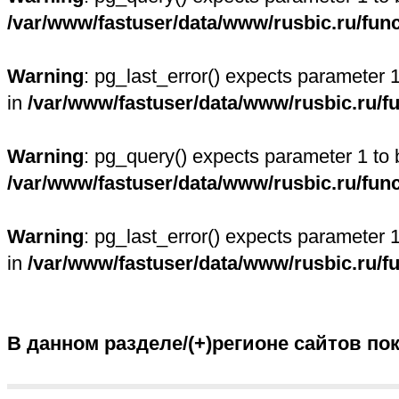
/var/www/fastuser/data/www/rusbic.ru/fun
Warning
: pg_last_error() expects parameter 
in
/var/www/fastuser/data/www/rusbic.ru/f
Warning
: pg_query() expects parameter 1 to 
/var/www/fastuser/data/www/rusbic.ru/fun
Warning
: pg_last_error() expects parameter 
in
/var/www/fastuser/data/www/rusbic.ru/f
В данном разделе/(+)регионе сайтов по