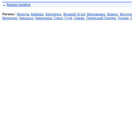
→
fastvps hosting
Регион:
:
Вологда
,
Бабаево
,
Белозёрск
,
Великий Устюг
,
Верховажье
,
Вожега
,
Вохтога
Молочное
,
Никольск
,
Нюксеница
,
Сокол
,
Суда
,
Сямжа
,
Тарногский Городок
,
Тотьма
,
У