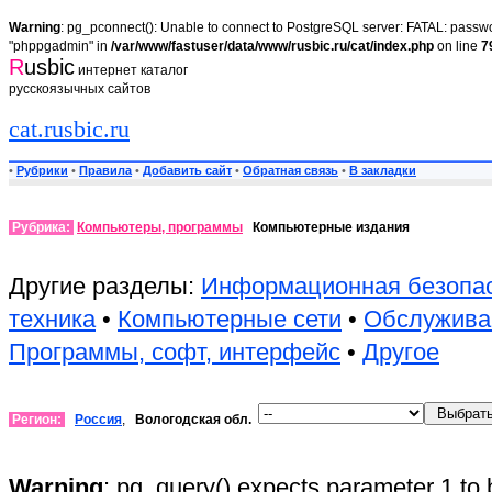
Warning
: pg_pconnect(): Unable to connect to PostgreSQL server: FATAL: passwor
"phppgadmin" in
/var/www/fastuser/data/www/rusbic.ru/cat/index.php
on line
7
R
usbic
интернет каталог
русскоязычных сайтов
cat.rusbic.ru
•
Рубрики
•
Правила
•
Добавить сайт
•
Обратная связь
•
В закладки
Рубрика:
Компьютеры, программы
Компьютерные издания
Другие разделы:
Информационная безопа
техника
•
Компьютерные сети
•
Обслужива
Программы, софт, интерфейс
•
Другое
Регион:
Россия
,
Вологодская обл.
Warning
: pg_query() expects parameter 1 to 