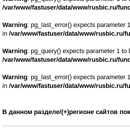
/var/www/fastuser/data/www/rusbic.ru/fun
Warning
: pg_last_error() expects parameter 
in
/var/www/fastuser/data/www/rusbic.ru/f
Warning
: pg_query() expects parameter 1 to 
/var/www/fastuser/data/www/rusbic.ru/fun
Warning
: pg_last_error() expects parameter 
in
/var/www/fastuser/data/www/rusbic.ru/f
В данном разделе/(+)регионе сайтов по