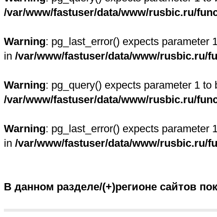
/var/www/fastuser/data/www/rusbic.ru/fun
Warning
: pg_last_error() expects parameter 
in
/var/www/fastuser/data/www/rusbic.ru/f
Warning
: pg_query() expects parameter 1 to 
/var/www/fastuser/data/www/rusbic.ru/fun
Warning
: pg_last_error() expects parameter 
in
/var/www/fastuser/data/www/rusbic.ru/f
В данном разделе/(+)регионе сайтов по