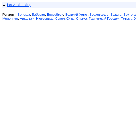
→
fastvps hosting
Регион:
:
Вологда
,
Бабаево
,
Белозёрск
,
Великий Устюг
,
Верховажье
,
Вожега
,
Вохтога
Молочное
,
Никольск
,
Нюксеница
,
Сокол
,
Суда
,
Сямжа
,
Тарногский Городок
,
Тотьма
,
У