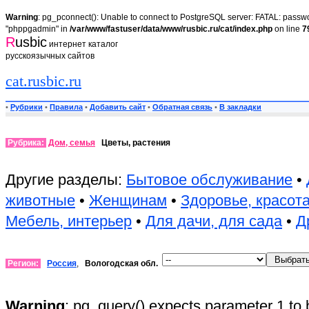
Warning
: pg_pconnect(): Unable to connect to PostgreSQL server: FATAL: passwor
"phppgadmin" in
/var/www/fastuser/data/www/rusbic.ru/cat/index.php
on line
7
R
usbic
интернет каталог
русскоязычных сайтов
cat.rusbic.ru
•
Рубрики
•
Правила
•
Добавить сайт
•
Обратная связь
•
В закладки
Рубрика:
Дом, семья
Цветы, растения
Другие разделы:
Бытовое обслуживание
•
животные
•
Женщинам
•
Здоровье, красот
Мебель, интерьер
•
Для дачи, для сада
•
Д
Регион:
Россия
,
Вологодская обл.
Warning
: pg_query() expects parameter 1 to 