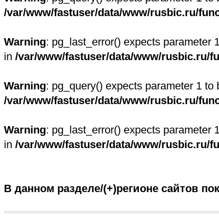
/var/www/fastuser/data/www/rusbic.ru/fun
Warning
: pg_last_error() expects parameter 
in
/var/www/fastuser/data/www/rusbic.ru/f
Warning
: pg_query() expects parameter 1 to 
/var/www/fastuser/data/www/rusbic.ru/fun
Warning
: pg_last_error() expects parameter 
in
/var/www/fastuser/data/www/rusbic.ru/f
В данном разделе/(+)регионе сайтов по