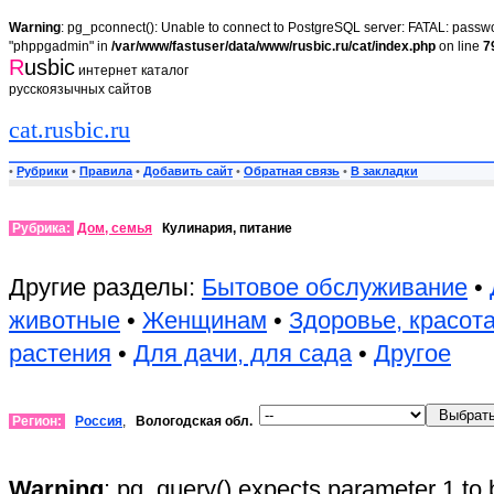
Warning
: pg_pconnect(): Unable to connect to PostgreSQL server: FATAL: passwor
"phppgadmin" in
/var/www/fastuser/data/www/rusbic.ru/cat/index.php
on line
7
R
usbic
интернет каталог
русскоязычных сайтов
cat.rusbic.ru
•
Рубрики
•
Правила
•
Добавить сайт
•
Обратная связь
•
В закладки
Рубрика:
Дом, семья
Кулинария, питание
Другие разделы:
Бытовое обслуживание
•
животные
•
Женщинам
•
Здоровье, красот
растения
•
Для дачи, для сада
•
Другое
Регион:
Россия
,
Вологодская обл.
Warning
: pg_query() expects parameter 1 to 