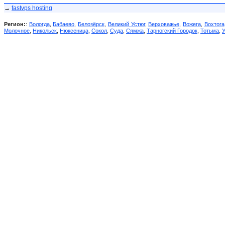
→
fastvps hosting
Регион:
:
Вологда
,
Бабаево
,
Белозёрск
,
Великий Устюг
,
Верховажье
,
Вожега
,
Вохтога
Молочное
,
Никольск
,
Нюксеница
,
Сокол
,
Суда
,
Сямжа
,
Тарногский Городок
,
Тотьма
,
У