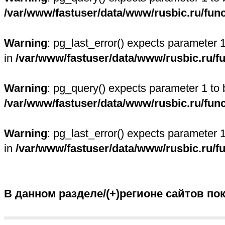
/var/www/fastuser/data/www/rusbic.ru/fun
Warning
: pg_last_error() expects parameter 
in
/var/www/fastuser/data/www/rusbic.ru/f
Warning
: pg_query() expects parameter 1 to 
/var/www/fastuser/data/www/rusbic.ru/fun
Warning
: pg_last_error() expects parameter 
in
/var/www/fastuser/data/www/rusbic.ru/f
В данном разделе/(+)регионе сайтов по