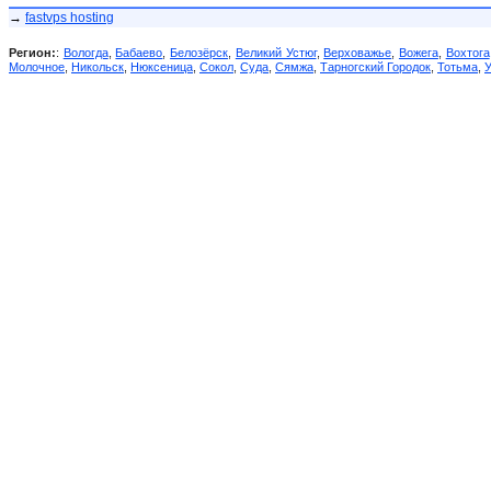
→
fastvps hosting
Регион:
:
Вологда
,
Бабаево
,
Белозёрск
,
Великий Устюг
,
Верховажье
,
Вожега
,
Вохтога
Молочное
,
Никольск
,
Нюксеница
,
Сокол
,
Суда
,
Сямжа
,
Тарногский Городок
,
Тотьма
,
У