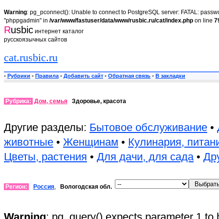
Warning
: pg_pconnect(): Unable to connect to PostgreSQL server: FATAL: passwor
"phppgadmin" in
/var/www/fastuser/data/www/rusbic.ru/cat/index.php
on line
7
R
usbic
интернет каталог
русскоязычных сайтов
cat.rusbic.ru
•
Рубрики
•
Правила
•
Добавить сайт
•
Обратная связь
•
В закладки
Рубрика:
Дом, семья
Здоровье, красота
Другие разделы:
Бытовое обслуживание
•
животные
•
Женщинам
•
Кулинария, питан
Цветы, растения
•
Для дачи, для сада
•
Др
Регион:
Россия
,
Вологодская обл.
Warning
: pg_query() expects parameter 1 to 