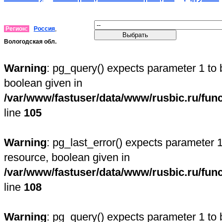
Регион:
Россия
,
Вологодская обл.
Warning
: pg_query() expects parameter 1 to 
boolean given in
/var/www/fastuser/data/www/rusbic.ru/fun
line
105
Warning
: pg_last_error() expects parameter 1
resource, boolean given in
/var/www/fastuser/data/www/rusbic.ru/fun
line
108
Warning
: pg_query() expects parameter 1 to 