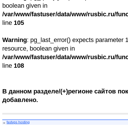
boolean given in
/var/www/fastuser/data/www/rusbic.ru/fun
line
105
Warning
: pg_last_error() expects parameter 1
resource, boolean given in
/var/www/fastuser/data/www/rusbic.ru/fun
line
108
В данном разделе/(+)регионе сайтов пок
добавлено.
→
fastvps hosting