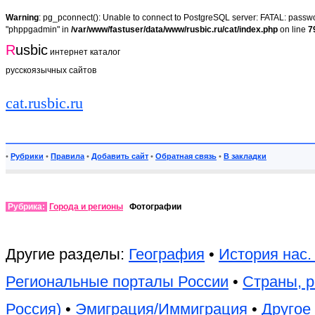
Warning
: pg_pconnect(): Unable to connect to PostgreSQL server: FATAL: passwor
"phppgadmin" in
/var/www/fastuser/data/www/rusbic.ru/cat/index.php
on line
7
R
usbic
интернет каталог
русскоязычных сайтов
cat.rusbic.ru
•
Рубрики
•
Правила
•
Добавить сайт
•
Обратная связь
•
В закладки
Рубрика:
Города и регионы
Фотографии
Другие разделы:
География
•
История нас.
Региональные порталы России
•
Страны, р
Россия)
•
Эмиграция/Иммиграция
•
Другое