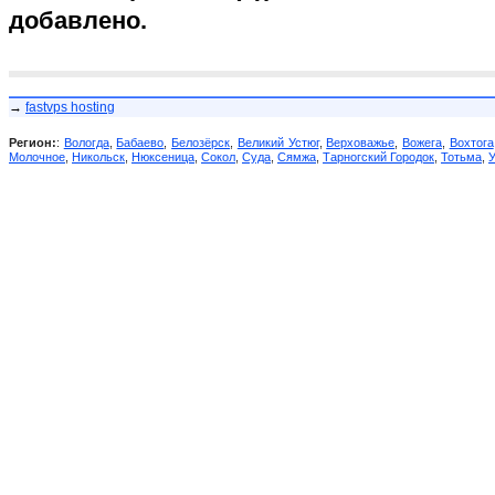
добавлено.
→
fastvps hosting
Регион:
:
Вологда
,
Бабаево
,
Белозёрск
,
Великий Устюг
,
Верховажье
,
Вожега
,
Вохтога
Молочное
,
Никольск
,
Нюксеница
,
Сокол
,
Суда
,
Сямжа
,
Тарногский Городок
,
Тотьма
,
У