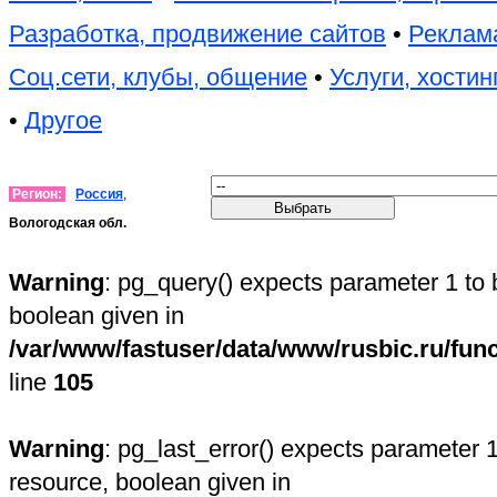
Разработка, продвижение сайтов
•
Реклама
Соц.сети, клубы, общение
•
Услуги, хостин
•
Другое
Регион:
Россия
,
Вологодская обл.
Warning
: pg_query() expects parameter 1 to 
boolean given in
/var/www/fastuser/data/www/rusbic.ru/fun
line
105
Warning
: pg_last_error() expects parameter 1
resource, boolean given in