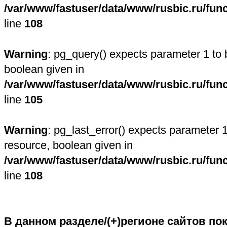
/var/www/fastuser/data/www/rusbic.ru/fun
line
108
Warning
: pg_query() expects parameter 1 to 
boolean given in
/var/www/fastuser/data/www/rusbic.ru/fun
line
105
Warning
: pg_last_error() expects parameter 1
resource, boolean given in
/var/www/fastuser/data/www/rusbic.ru/fun
line
108
В данном разделе/(+)регионе сайтов пок