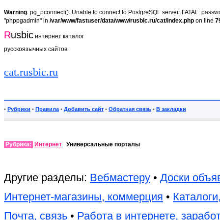
Warning
: pg_pconnect(): Unable to connect to PostgreSQL server: FATAL: passwor
"phppgadmin" in
/var/www/fastuser/data/www/rusbic.ru/cat/index.php
on line
7
R
usbic
интернет каталог
русскоязычных сайтов
cat.rusbic.ru
•
Рубрики
•
Правила
•
Добавить сайт
•
Обратная связь
•
В закладки
Рубрика:
Интернет
Универсальные порталы
Другие разделы:
Вебмастеру
•
Доски объя
Интернет-магазины, коммерция
•
Каталоги
Почта, связь
•
Работа в интернете, зарабо