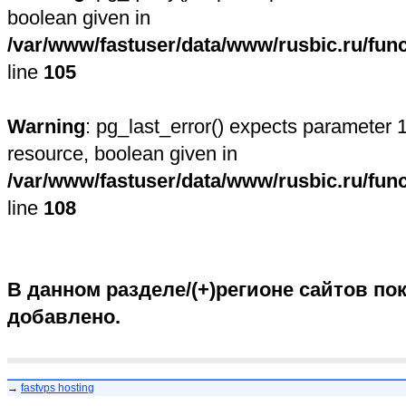
boolean given in
/var/www/fastuser/data/www/rusbic.ru/fun
line
105
Warning
: pg_last_error() expects parameter 1
resource, boolean given in
/var/www/fastuser/data/www/rusbic.ru/fun
line
108
В данном разделе/(+)регионе сайтов пок
добавлено.
→
fastvps hosting