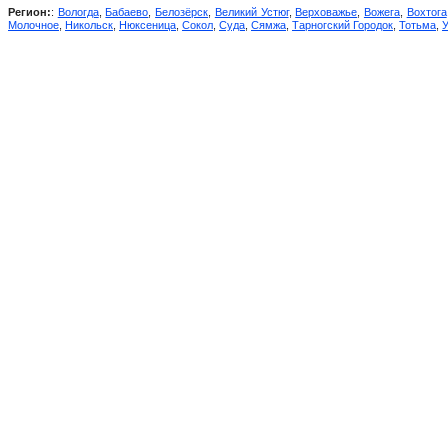
Регион:
:
Вологда
,
Бабаево
,
Белозёрск
,
Великий Устюг
,
Верховажье
,
Вожега
,
Вохтога
Молочное
,
Никольск
,
Нюксеница
,
Сокол
,
Суда
,
Сямжа
,
Тарногский Городок
,
Тотьма
,
У