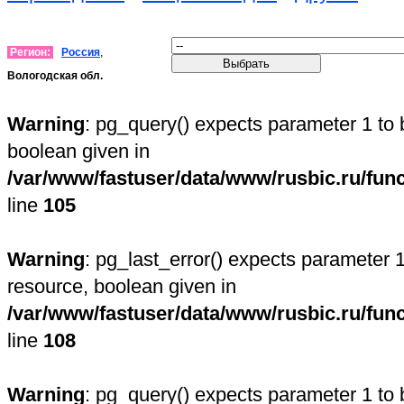
Регион:
Россия
,
Вологодская обл.
Warning
: pg_query() expects parameter 1 to 
boolean given in
/var/www/fastuser/data/www/rusbic.ru/fun
line
105
Warning
: pg_last_error() expects parameter 1
resource, boolean given in
/var/www/fastuser/data/www/rusbic.ru/fun
line
108
Warning
: pg_query() expects parameter 1 to 