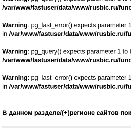
/var/www/fastuser/data/www/rusbic.ru/fun
Warning
: pg_last_error() expects parameter 
in
/var/www/fastuser/data/www/rusbic.ru/f
Warning
: pg_query() expects parameter 1 to 
/var/www/fastuser/data/www/rusbic.ru/fun
Warning
: pg_last_error() expects parameter 
in
/var/www/fastuser/data/www/rusbic.ru/f
В данном разделе/(+)регионе сайтов по