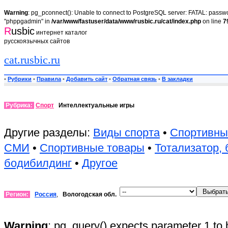
Warning
: pg_pconnect(): Unable to connect to PostgreSQL server: FATAL: passwor
"phppgadmin" in
/var/www/fastuser/data/www/rusbic.ru/cat/index.php
on line
7
R
usbic
интернет каталог
русскоязычных сайтов
cat.rusbic.ru
•
Рубрики
•
Правила
•
Добавить сайт
•
Обратная связь
•
В закладки
Рубрика:
Спорт
Интеллектуальные игры
Другие разделы:
Виды спорта
•
Спортивны
СМИ
•
Спортивные товары
•
Тотализатор,
бодибилдинг
•
Другое
Регион:
Россия
,
Вологодская обл.
Warning
: pg_query() expects parameter 1 to 