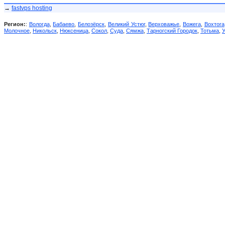
→
fastvps hosting
Регион:
:
Вологда
,
Бабаево
,
Белозёрск
,
Великий Устюг
,
Верховажье
,
Вожега
,
Вохтога
Молочное
,
Никольск
,
Нюксеница
,
Сокол
,
Суда
,
Сямжа
,
Тарногский Городок
,
Тотьма
,
У