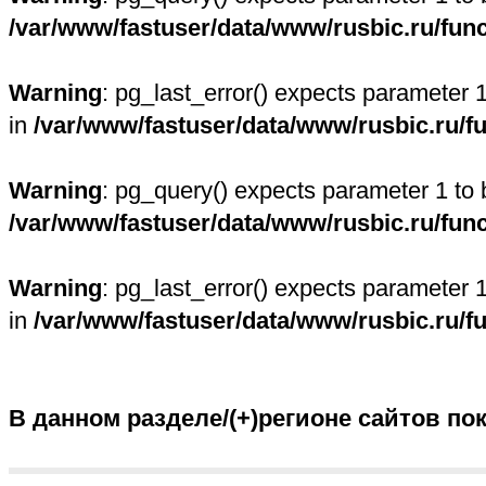
/var/www/fastuser/data/www/rusbic.ru/fun
Warning
: pg_last_error() expects parameter 
in
/var/www/fastuser/data/www/rusbic.ru/f
Warning
: pg_query() expects parameter 1 to 
/var/www/fastuser/data/www/rusbic.ru/fun
Warning
: pg_last_error() expects parameter 
in
/var/www/fastuser/data/www/rusbic.ru/f
В данном разделе/(+)регионе сайтов по