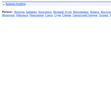
→
fastvps hosting
Регион:
:
Вологда
,
Бабаево
,
Белозёрск
,
Великий Устюг
,
Верховажье
,
Вожега
,
Вохтога
Молочное
,
Никольск
,
Нюксеница
,
Сокол
,
Суда
,
Сямжа
,
Тарногский Городок
,
Тотьма
,
У