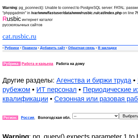
Warning
: pg_pconnect(): Unable to connect to PostgreSQL server: FATAL: passwor
"phppgadmin" in
/var/www/fastuser/data/www/rusbic.ru/cat/index.php
on line
7
R
usbic
интернет каталог
русскоязычных сайтов
cat.rusbic.ru
•
Рубрики
•
Правила
•
Добавить сайт
•
Обратная связь
•
В закладки
Рубрика:
Работа и карьера
Работа на дому
Другие разделы:
Агенства и биржи труда
•
рубежом
•
ИТ персонал
•
Периодические и
квалификации
•
Сезонная или разовая раб
Регион:
Россия
,
Вологодская обл.
Warning
: pg_query() expects parameter 1 to 