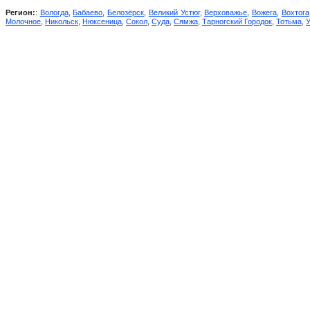
Регион:
:
Вологда
,
Бабаево
,
Белозёрск
,
Великий Устюг
,
Верховажье
,
Вожега
,
Вохтога
Молочное
,
Никольск
,
Нюксеница
,
Сокол
,
Суда
,
Сямжа
,
Тарногский Городок
,
Тотьма
,
У