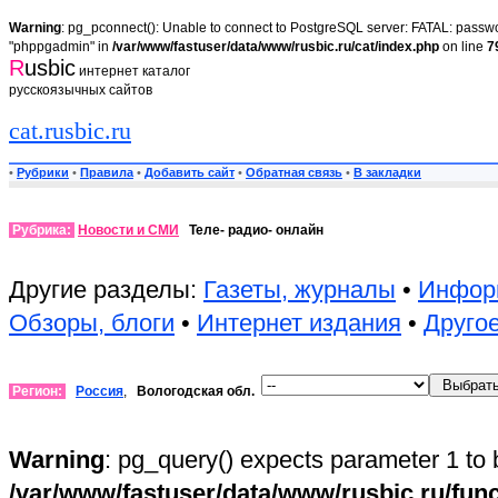
Warning
: pg_pconnect(): Unable to connect to PostgreSQL server: FATAL: passwor
"phppgadmin" in
/var/www/fastuser/data/www/rusbic.ru/cat/index.php
on line
7
R
usbic
интернет каталог
русскоязычных сайтов
cat.rusbic.ru
•
Рубрики
•
Правила
•
Добавить сайт
•
Обратная связь
•
В закладки
Рубрика:
Новости и СМИ
Теле- радио- онлайн
Другие разделы:
Газеты, журналы
•
Инфор
Обзоры, блоги
•
Интернет издания
•
Друго
Регион:
Россия
,
Вологодская обл.
Warning
: pg_query() expects parameter 1 to 
/var/www/fastuser/data/www/rusbic.ru/fun