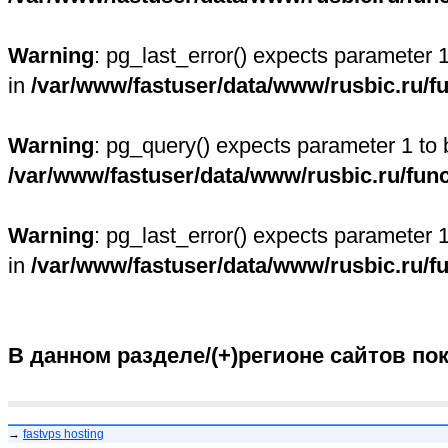
Warning
: pg_last_error() expects parameter 
in
/var/www/fastuser/data/www/rusbic.ru/f
Warning
: pg_query() expects parameter 1 to 
/var/www/fastuser/data/www/rusbic.ru/fun
Warning
: pg_last_error() expects parameter 
in
/var/www/fastuser/data/www/rusbic.ru/f
В данном разделе/(+)регионе сайтов по
→
fastvps hosting