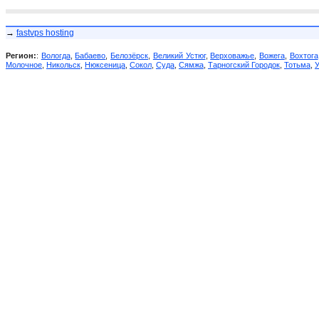
→
fastvps hosting
Регион:
:
Вологда
,
Бабаево
,
Белозёрск
,
Великий Устюг
,
Верховажье
,
Вожега
,
Вохтога
Молочное
,
Никольск
,
Нюксеница
,
Сокол
,
Суда
,
Сямжа
,
Тарногский Городок
,
Тотьма
,
У