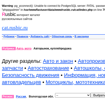
Warning
: pg_pconnect(): Unable to connect to PostgreSQL server: FATAL: passwor
"phppgadmin" in
/var/www/fastuser/data/www/rusbic.ru/cat/index.php
on line
7
R
usbic
интернет каталог
русскоязычных сайтов
cat.rusbic.ru
•
Рубрики
•
Правила
•
Добавить сайт
•
Обратная связь
•
В закладки
Рубрика:
Авто, мото
Авторынок, купля/продажа
Другие разделы:
Авто и закон
•
Автопроиз
запчасти
•
Автострахование
•
Автошколы, 
Безопасность движения
•
Информация, но
автовладельцев
•
Мотоциклы, мототехник
Регион:
Россия
,
Вологодская обл.