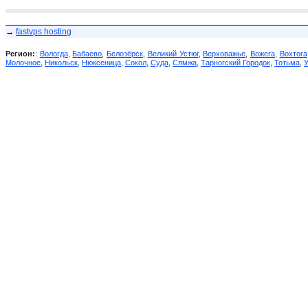
→
fastvps hosting
Регион:
:
Вологда
,
Бабаево
,
Белозёрск
,
Великий Устюг
,
Верховажье
,
Вожега
,
Вохтога
Молочное
,
Никольск
,
Нюксеница
,
Сокол
,
Суда
,
Сямжа
,
Тарногский Городок
,
Тотьма
,
У