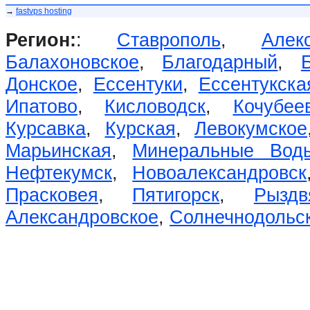
→
fastvps hosting
Регион:
:
Ставрополь
,
Алек
Балахоновское
,
Благодарный
,
Донское
,
Ессентуки
,
Ессентукска
Ипатово
,
Кисловодск
,
Кочубее
Курсавка
,
Курская
,
Левокумское
Марьинская
,
Минеральные Вод
Нефтекумск
,
Новоалександровск
Прасковея
,
Пятигорск
,
Рыздв
Александровское
,
Солнечнодольс