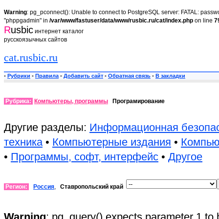
Warning
: pg_pconnect(): Unable to connect to PostgreSQL server: FATAL: passwor
"phppgadmin" in
/var/www/fastuser/data/www/rusbic.ru/cat/index.php
on line
7
R
usbic
интернет каталог
русскоязычных сайтов
cat.rusbic.ru
•
Рубрики
•
Правила
•
Добавить сайт
•
Обратная связь
•
В закладки
Рубрика:
Компьютеры, программы
Програмирование
Другие разделы:
Информационная безопа
техника
•
Компьютерные издания
•
Компью
•
Программы, софт, интерфейс
•
Другое
Регион:
Россия
,
Ставропольский край
Warning
: pg_query() expects parameter 1 to 