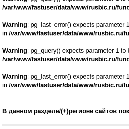
/var/www/fastuser/data/www/rusbic.ru/fun
Warning
: pg_last_error() expects parameter 
in
/var/www/fastuser/data/www/rusbic.ru/f
Warning
: pg_query() expects parameter 1 to 
/var/www/fastuser/data/www/rusbic.ru/fun
Warning
: pg_last_error() expects parameter 
in
/var/www/fastuser/data/www/rusbic.ru/f
В данном разделе/(+)регионе сайтов по