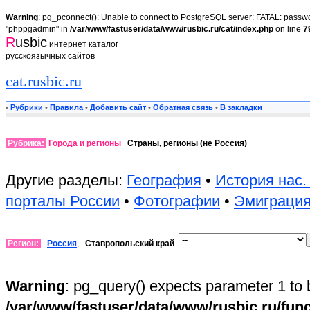
Warning
: pg_pconnect(): Unable to connect to PostgreSQL server: FATAL: passwor
"phppgadmin" in
/var/www/fastuser/data/www/rusbic.ru/cat/index.php
on line
7
R
usbic
интернет каталог
русскоязычных сайтов
cat.rusbic.ru
•
Рубрики
•
Правила
•
Добавить сайт
•
Обратная связь
•
В закладки
Рубрика:
Города и регионы
Страны, регионы (не Россия)
Другие разделы:
География
•
История нас.
порталы России
•
Фотографии
•
Эмиграци
Регион:
Россия
,
Ставропольский край
Warning
: pg_query() expects parameter 1 to 
/var/www/fastuser/data/www/rusbic.ru/fun