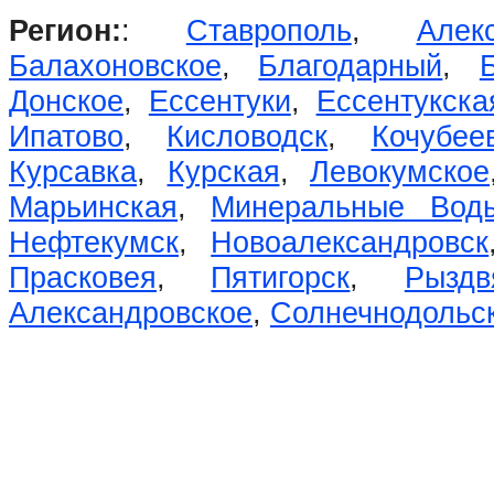
Регион:
:
Ставрополь
,
Алек
Балахоновское
,
Благодарный
,
Донское
,
Ессентуки
,
Ессентукска
Ипатово
,
Кисловодск
,
Кочубее
Курсавка
,
Курская
,
Левокумское
Марьинская
,
Минеральные Вод
Нефтекумск
,
Новоалександровск
Прасковея
,
Пятигорск
,
Рыздв
Александровское
,
Солнечнодольс