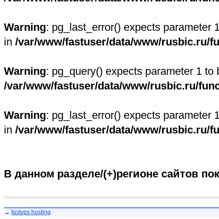
Warning
: pg_last_error() expects parameter 
in
/var/www/fastuser/data/www/rusbic.ru/f
Warning
: pg_query() expects parameter 1 to 
/var/www/fastuser/data/www/rusbic.ru/fun
Warning
: pg_last_error() expects parameter 
in
/var/www/fastuser/data/www/rusbic.ru/f
В данном разделе/(+)регионе сайтов по
→
fastvps hosting