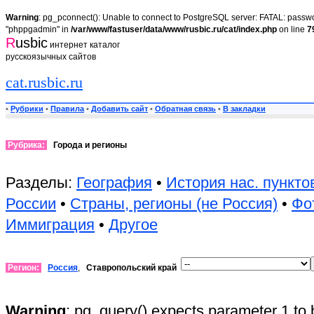
Warning
: pg_pconnect(): Unable to connect to PostgreSQL server: FATAL: passwor
"phppgadmin" in
/var/www/fastuser/data/www/rusbic.ru/cat/index.php
on line
7
R
usbic
интернет каталог
русскоязычных сайтов
cat.rusbic.ru
•
Рубрики
•
Правила
•
Добавить сайт
•
Обратная связь
•
В закладки
Рубрика:
Города и регионы
Разделы:
География
•
История нас. пункто
России
•
Страны, регионы (не Россия)
•
Фо
Иммиграция
•
Другое
Регион:
Россия
,
Ставропольский край
Warning
: pg_query() expects parameter 1 to 