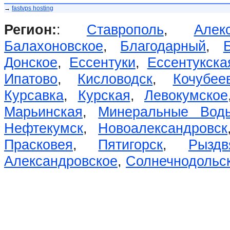
→
fastvps hosting
Регион:
:
Ставрополь
,
Алек
Балахоновское
,
Благодарный
,
Донское
,
Ессентуки
,
Ессентукска
Ипатово
,
Кисловодск
,
Кочубее
Курсавка
,
Курская
,
Левокумское
Марьинская
,
Минеральные Вод
Нефтекумск
,
Новоалександровск
Прасковея
,
Пятигорск
,
Рыздв
Александровское
,
Солнечнодольс