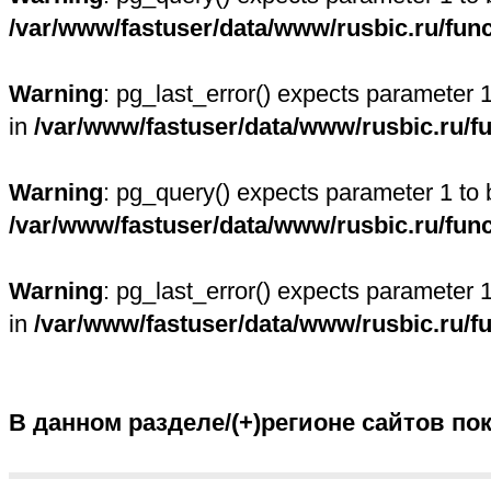
/var/www/fastuser/data/www/rusbic.ru/fun
Warning
: pg_last_error() expects parameter 
in
/var/www/fastuser/data/www/rusbic.ru/f
Warning
: pg_query() expects parameter 1 to 
/var/www/fastuser/data/www/rusbic.ru/fun
Warning
: pg_last_error() expects parameter 
in
/var/www/fastuser/data/www/rusbic.ru/f
В данном разделе/(+)регионе сайтов по