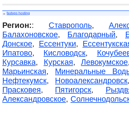
→
fastvps hosting
Регион:
:
Ставрополь
,
Алек
Балахоновское
,
Благодарный
,
Донское
,
Ессентуки
,
Ессентукска
Ипатово
,
Кисловодск
,
Кочубее
Курсавка
,
Курская
,
Левокумское
Марьинская
,
Минеральные Вод
Нефтекумск
,
Новоалександровск
Прасковея
,
Пятигорск
,
Рыздв
Александровское
,
Солнечнодольс