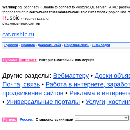
Warning
: pg_pconnect(): Unable to connect to PostgreSQL server: FATAL: passwor
"phppgadmin" in
/var/www/fastuser/data/www/rusbic.ru/cat/index.php
on line
7
R
usbic
интернет каталог
русскоязычных сайтов
cat.rusbic.ru
•
Рубрики
•
Правила
•
Добавить сайт
•
Обратная связь
•
В закладки
Рубрика:
Интернет
Интернет-магазины, коммерция
Другие разделы:
Вебмастеру
•
Доски объя
Почта, связь
•
Работа в интернете, зарабо
продвижение сайтов
•
Реклама в интернет
•
Универсальные порталы
•
Услуги, хостин
Регион:
Россия
,
Ставропольский край