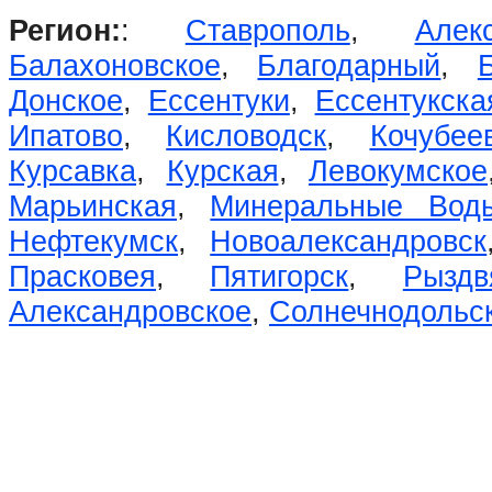
Регион:
:
Ставрополь
,
Алек
Балахоновское
,
Благодарный
,
Донское
,
Ессентуки
,
Ессентукска
Ипатово
,
Кисловодск
,
Кочубее
Курсавка
,
Курская
,
Левокумское
Марьинская
,
Минеральные Вод
Нефтекумск
,
Новоалександровск
Прасковея
,
Пятигорск
,
Рыздв
Александровское
,
Солнечнодольс