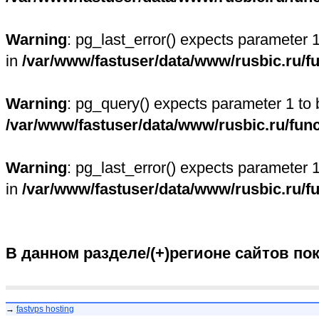
Warning
: pg_last_error() expects parameter 
in
/var/www/fastuser/data/www/rusbic.ru/f
Warning
: pg_query() expects parameter 1 to 
/var/www/fastuser/data/www/rusbic.ru/fun
Warning
: pg_last_error() expects parameter 
in
/var/www/fastuser/data/www/rusbic.ru/f
В данном разделе/(+)регионе сайтов по
→
fastvps hosting