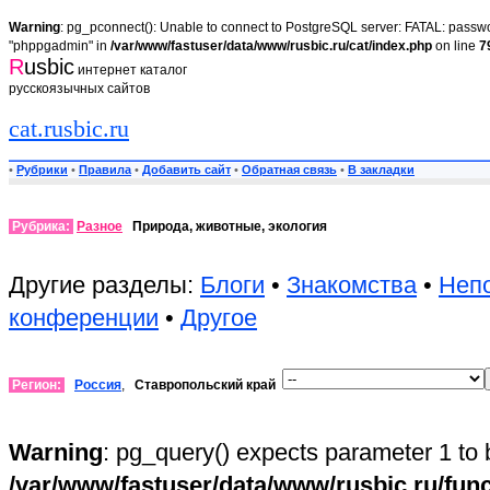
Warning
: pg_pconnect(): Unable to connect to PostgreSQL server: FATAL: passwor
"phppgadmin" in
/var/www/fastuser/data/www/rusbic.ru/cat/index.php
on line
7
R
usbic
интернет каталог
русскоязычных сайтов
cat.rusbic.ru
•
Рубрики
•
Правила
•
Добавить сайт
•
Обратная связь
•
В закладки
Рубрика:
Разное
Природа, животные, экология
Другие разделы:
Блоги
•
Знакомства
•
Неп
конференции
•
Другое
Регион:
Россия
,
Ставропольский край
Warning
: pg_query() expects parameter 1 to 
/var/www/fastuser/data/www/rusbic.ru/fun