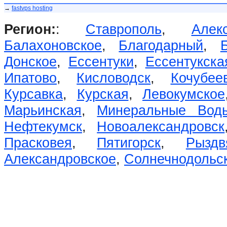
→
fastvps hosting
Регион:
:
Ставрополь
,
Алек
Балахоновское
,
Благодарный
,
Донское
,
Ессентуки
,
Ессентукска
Ипатово
,
Кисловодск
,
Кочубее
Курсавка
,
Курская
,
Левокумское
Марьинская
,
Минеральные Вод
Нефтекумск
,
Новоалександровск
Прасковея
,
Пятигорск
,
Рыздв
Александровское
,
Солнечнодольс