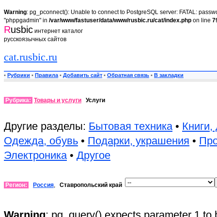
Warning
: pg_pconnect(): Unable to connect to PostgreSQL server: FATAL: passwor
"phppgadmin" in
/var/www/fastuser/data/www/rusbic.ru/cat/index.php
on line
7
R
usbic
интернет каталог
русскоязычных сайтов
cat.rusbic.ru
•
Рубрики
•
Правила
•
Добавить сайт
•
Обратная связь
•
В закладки
Рубрика:
Товары и услуги
Услуги
Другие разделы:
Бытовая техника
•
Книги,
Одежда, обувь
•
Подарки, украшения
•
Пр
Электроника
•
Другое
Регион:
Россия
,
Ставропольский край
Warning
: pg_query() expects parameter 1 to 