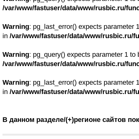
/var/www/fastuser/data/www/rusbic.ru/fun
Warning
: pg_last_error() expects parameter 
in
/var/www/fastuser/data/www/rusbic.ru/f
Warning
: pg_query() expects parameter 1 to 
/var/www/fastuser/data/www/rusbic.ru/fun
Warning
: pg_last_error() expects parameter 
in
/var/www/fastuser/data/www/rusbic.ru/f
В данном разделе/(+)регионе сайтов по