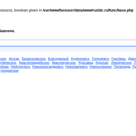
resource, boolean given in
/var/www/fastuser/data/www/rusbic.ru/func/base.php
бавлено.
ское
,
Арзгир
,
Балахоновское
,
Благодарный
,
Будённовск
,
Георгиевск
,
Грачёвка
,
Дивн
убеевское
,
Красногвардейское
,
Краснокумское
,
Курсавка
,
Курская
,
Левокумское
,
обная
,
Нефтекумск
,
Новоалександровск
,
Новопавловск
,
Новоселицкое
,
Пелагиада
,
Пр
Суворовская