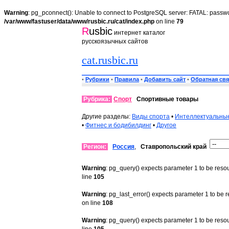
Warning
: pg_pconnect(): Unable to connect to PostgreSQL server: FATAL: passwo
/var/www/fastuser/data/www/rusbic.ru/cat/index.php
on line
79
R
usbic
интернет каталог
русскоязычных сайтов
cat.rusbic.ru
•
Рубрики
•
Правила
•
Добавить сайт
•
Обратная свя
Рубрика:
Спорт
Спортивные товары
Другие разделы:
Виды спорта
•
Интеллектуальны
•
Фитнес и бодибилдинг
•
Другое
Регион:
Россия
,
Ставропольский край
Warning
: pg_query() expects parameter 1 to be reso
line
105
Warning
: pg_last_error() expects parameter 1 to be 
on line
108
Warning
: pg_query() expects parameter 1 to be reso