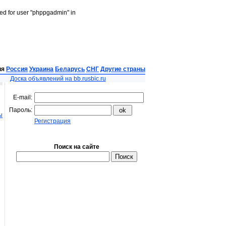
led for user "phppgadmin" in
ия
Россия
Украина
Беларусь
СНГ
Другие страны
Доска объявлений на bb.rusbic.ru
E-mail:
Пароль:
ы
Регистрация
Поиск на сайте