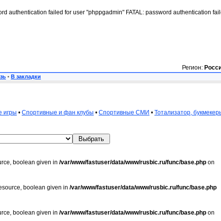
rd authentication failed for user "phppgadmin" FATAL: password authentication fai
Регион:
Росс
зь
•
В закладки
е игры
•
Спортивные и фан клубы
•
Спортивные СМИ
•
Тотализатор, букмекер
urce, boolean given in
/var/www/fastuser/data/www/rusbic.ru/func/base.php
on
resource, boolean given in
/var/www/fastuser/data/www/rusbic.ru/func/base.php
urce, boolean given in
/var/www/fastuser/data/www/rusbic.ru/func/base.php
on