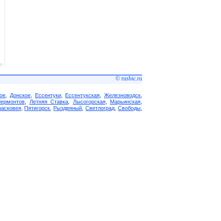
© rusbic.ru
ое
,
Донское
,
Ессентуки
,
Ессентукская
,
Железноводск
,
Лермонтов
,
Летняя Ставка
,
Лысогорская
,
Марьинская
,
асковея
,
Пятигорск
,
Рыздвяный
,
Светлоград
,
Свободы
,