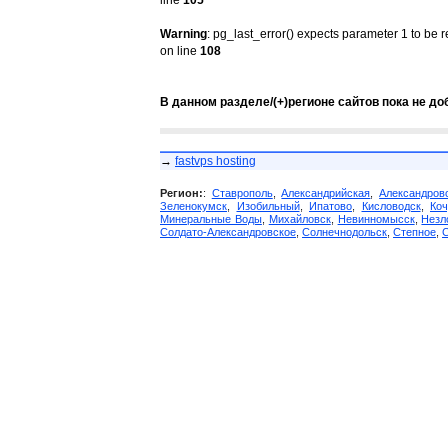
line
105
Warning
: pg_last_error() expects parameter 1 to be 
on line
108
В данном разделе/(+)регионе сайтов пока не до
→
fastvps hosting
Регион:
:
Ставрополь
,
Александрийская
,
Александров
Зеленокумск
,
Изобильный
,
Ипатово
,
Кисловодск
,
Коч
Минеральные Воды
,
Михайловск
,
Невинномысск
,
Незл
Солдато-Александровское
,
Солнечнодольск
,
Степное
,