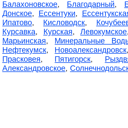
Балахоновское
,
Благодарный
,
Донское
,
Ессентуки
,
Ессентукска
Ипатово
,
Кисловодск
,
Кочубее
Курсавка
,
Курская
,
Левокумское
Марьинская
,
Минеральные Вод
Нефтекумск
,
Новоалександровск
Прасковея
,
Пятигорск
,
Рыздв
Александровское
,
Солнечнодольс