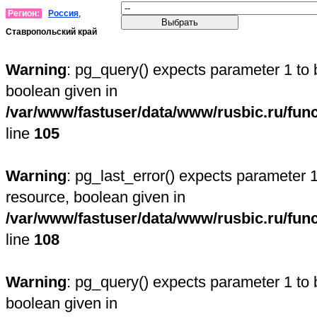
Регион:
Россия
,
Ставропольский край
Warning
: pg_query() expects parameter 1 to 
boolean given in
/var/www/fastuser/data/www/rusbic.ru/fun
line
105
Warning
: pg_last_error() expects parameter 1
resource, boolean given in
/var/www/fastuser/data/www/rusbic.ru/fun
line
108
Warning
: pg_query() expects parameter 1 to 
boolean given in