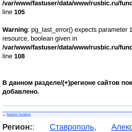
/var/www/fastuser/data/www/rusbic.ru/fun
line
105
Warning
: pg_last_error() expects parameter 1
resource, boolean given in
/var/www/fastuser/data/www/rusbic.ru/fun
line
108
В данном разделе/(+)регионе сайтов пок
добавлено.
→
fastvps hosting
Регион:
:
Ставрополь
,
Алек