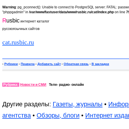
Warning
: pg_pconnect(): Unable to connect to PostgreSQL server: FATAL: passwor
"phppgadmin" in
/var/www/fastuser/data/www/rusbic.ru/cat/index.php
on line
7
R
usbic
интернет каталог
русскоязычных сайтов
cat.rusbic.ru
•
Рубрики
•
Правила
•
Добавить сайт
•
Обратная связь
•
В закладки
Рубрика:
Новости и СМИ
Теле- радио- онлайн
Другие разделы:
Газеты, журналы
•
Инфор
агентства
•
Обзоры, блоги
•
Интернет изда