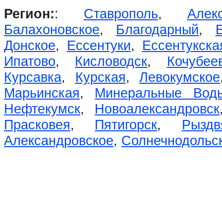
Регион:
:
Ставрополь
,
Алек
Балахоновское
,
Благодарный
,
Донское
,
Ессентуки
,
Ессентукска
Ипатово
,
Кисловодск
,
Кочубее
Курсавка
,
Курская
,
Левокумское
Марьинская
,
Минеральные Вод
Нефтекумск
,
Новоалександровск
Прасковея
,
Пятигорск
,
Рыздв
Александровское
,
Солнечнодольс