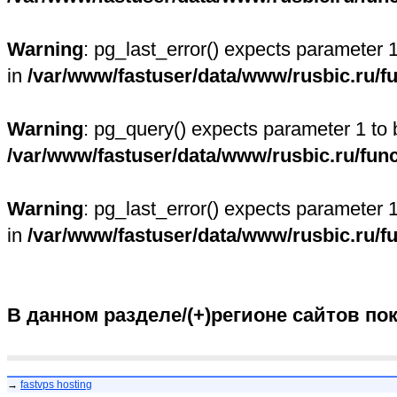
Warning
: pg_last_error() expects parameter 
in
/var/www/fastuser/data/www/rusbic.ru/f
Warning
: pg_query() expects parameter 1 to 
/var/www/fastuser/data/www/rusbic.ru/fun
Warning
: pg_last_error() expects parameter 
in
/var/www/fastuser/data/www/rusbic.ru/f
В данном разделе/(+)регионе сайтов по
→
fastvps hosting