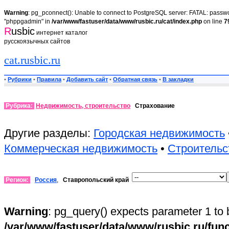
Warning
: pg_pconnect(): Unable to connect to PostgreSQL server: FATAL: passwor
"phppgadmin" in
/var/www/fastuser/data/www/rusbic.ru/cat/index.php
on line
7
R
usbic
интернет каталог
русскоязычных сайтов
cat.rusbic.ru
•
Рубрики
•
Правила
•
Добавить сайт
•
Обратная связь
•
В закладки
Рубрика:
Недвижимость, строительство
Страхование
Другие разделы:
Городская недвижимость
Коммерческая недвижимость
•
Строительс
Регион:
Россия
,
Ставропольский край
Warning
: pg_query() expects parameter 1 to 
/var/www/fastuser/data/www/rusbic.ru/fun