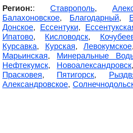
Регион:
:
Ставрополь
,
Алек
Балахоновское
,
Благодарный
,
Донское
,
Ессентуки
,
Ессентукска
Ипатово
,
Кисловодск
,
Кочубее
Курсавка
,
Курская
,
Левокумское
Марьинская
,
Минеральные Вод
Нефтекумск
,
Новоалександровск
Прасковея
,
Пятигорск
,
Рыздв
Александровское
,
Солнечнодольс