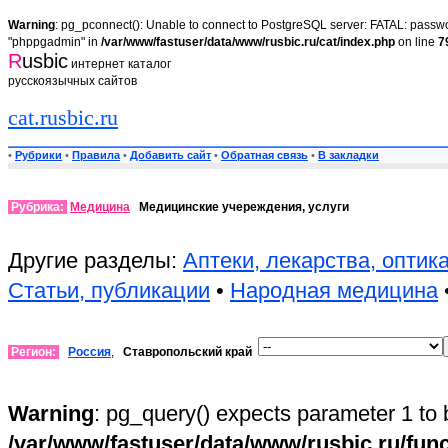
Warning
: pg_pconnect(): Unable to connect to PostgreSQL server: FATAL: passwor
"phppgadmin" in
/var/www/fastuser/data/www/rusbic.ru/cat/index.php
on line
7
R
usbic
интернет каталог
русскоязычных сайтов
cat.rusbic.ru
•
Рубрики
•
Правила
•
Добавить сайт
•
Обратная связь
•
В закладки
Рубрика:
Медицина
Медицинские учереждения, услуги
Другие разделы:
Аптеки, лекарства, оптик
Статьи, публикации
•
Народная медицина
Регион:
Россия
,
Ставропольский край
Warning
: pg_query() expects parameter 1 to 
/var/www/fastuser/data/www/rusbic.ru/fun