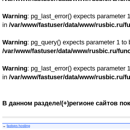
Warning
: pg_last_error() expects parameter 
in
/var/www/fastuser/data/www/rusbic.ru/f
Warning
: pg_query() expects parameter 1 to 
/var/www/fastuser/data/www/rusbic.ru/fun
Warning
: pg_last_error() expects parameter 
in
/var/www/fastuser/data/www/rusbic.ru/f
В данном разделе/(+)регионе сайтов по
→
fastvps hosting