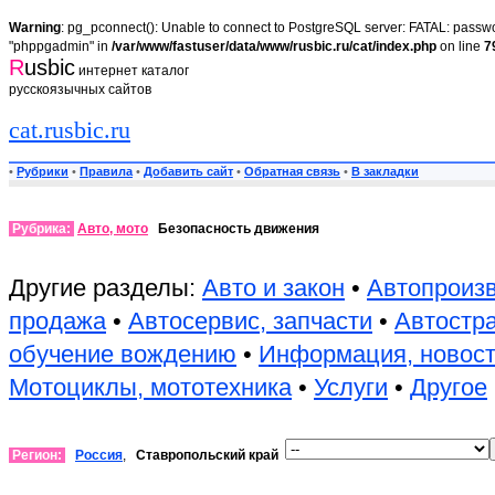
Warning
: pg_pconnect(): Unable to connect to PostgreSQL server: FATAL: passwor
"phppgadmin" in
/var/www/fastuser/data/www/rusbic.ru/cat/index.php
on line
7
R
usbic
интернет каталог
русскоязычных сайтов
cat.rusbic.ru
•
Рубрики
•
Правила
•
Добавить сайт
•
Обратная связь
•
В закладки
Рубрика:
Авто, мото
Безопасность движения
Другие разделы:
Авто и закон
•
Автопроиз
продажа
•
Автосервис, запчасти
•
Автостр
обучение вождению
•
Информация, новос
Мотоциклы, мототехника
•
Услуги
•
Другое
Регион:
Россия
,
Ставропольский край