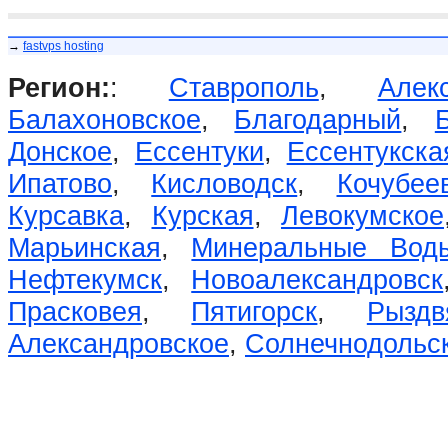
→
fastvps hosting
Регион:
:
Ставрополь
,
Алек
Балахоновское
,
Благодарный
,
Донское
,
Ессентуки
,
Ессентукска
Ипатово
,
Кисловодск
,
Кочубее
Курсавка
,
Курская
,
Левокумское
Марьинская
,
Минеральные Вод
Нефтекумск
,
Новоалександровск
Прасковея
,
Пятигорск
,
Рыздв
Александровское
,
Солнечнодольс