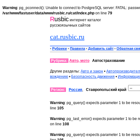
Warning
: pg_pconnect(): Unable to connect to PostgreSQL server: FATAL: passwo
/var/www/fastuser/data/www/rusbic.ru/cat/index.php
on line
79
R
usbic
интернет каталог
русскоязычных сайтов
cat.rusbic.ru
•
Рубрики
•
Правила
•
Добавить сайт
•
Обратная свя
Рубрика:
Авто, мото
Автострахование
Другие разделы:
Авто и закон
•
Автопроизводите
вождению
•
Безопасность движения
•
Информация
Регион:
Россия
,
Ставропольский край
Warning
: pg_query() expects parameter 1 to be reso
line
105
Warning
: pg_last_error() expects parameter 1 to be 
on line
108
Warning
: pg_query() expects parameter 1 to be reso