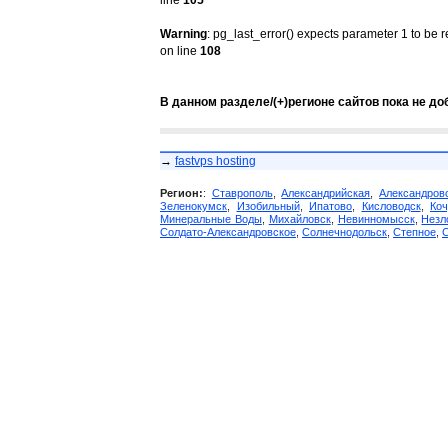
line
105
Warning
: pg_last_error() expects parameter 1 to be 
on line
108
В данном разделе/(+)регионе сайтов пока не до
→
fastvps hosting
Регион:
:
Ставрополь
,
Александрийская
,
Александров
Зеленокумск
,
Изобильный
,
Ипатово
,
Кисловодск
,
Коч
Минеральные Воды
,
Михайловск
,
Невинномысск
,
Незл
Солдато-Александровское
,
Солнечнодольск
,
Степное
,