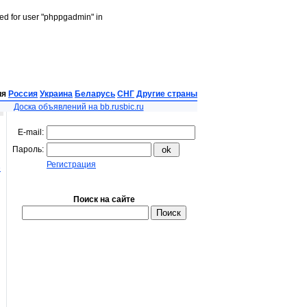
led for user "phppgadmin" in
ия
Россия
Украина
Беларусь
СНГ
Другие страны
Доска объявлений на bb.rusbic.ru
E-mail:
Пароль:
Регистрация
е
Поиск на сайте