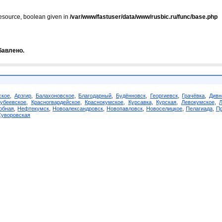
resource, boolean given in
/var/www/fastuser/data/www/rusbic.ru/func/base.php
бавлено.
ское
,
Арзгир
,
Балахоновское
,
Благодарный
,
Будённовск
,
Георгиевск
,
Грачёвка
,
Дивн
убеевское
,
Красногвардейское
,
Краснокумское
,
Курсавка
,
Курская
,
Левокумское
,
обная
,
Нефтекумск
,
Новоалександровск
,
Новопавловск
,
Новоселицкое
,
Пелагиада
,
Пр
Суворовская