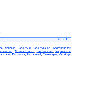
© rusbic.ru
ое
,
Донское
,
Ессентуки
,
Ессентукская
,
Железноводск
,
Лермонтов
,
Летняя Ставка
,
Лысогорская
,
Марьинская
,
асковея
,
Пятигорск
,
Рыздвяный
,
Светлоград
,
Свободы
,