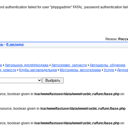
rd authentication failed for user "phppgadmin" FATAL: password authentication fai
Регион:
Росс
зь
•
В закладки
ли
•
Авторынок, купля/продажа
•
Автосервис, запчасти
•
Автошколы, обучение
, новости
•
Клубы автовладельцев
•
Мотоциклы, мототехника
•
Услуги
•
Друго
urce, boolean given in
/var/www/fastuser/data/www/rusbic.ru/func/base.php
on
resource, boolean given in
/var/www/fastuser/data/www/rusbic.ru/func/base.php
urce, boolean given in
/var/www/fastuser/data/www/rusbic.ru/func/base.php
on