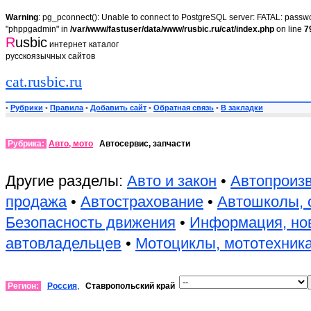
Warning
: pg_pconnect(): Unable to connect to PostgreSQL server: FATAL: passwor
"phppgadmin" in
/var/www/fastuser/data/www/rusbic.ru/cat/index.php
on line
7
R
usbic
интернет каталог
русскоязычных сайтов
cat.rusbic.ru
•
Рубрики
•
Правила
•
Добавить сайт
•
Обратная связь
•
В закладки
Рубрика:
Авто, мото
Автосервис, запчасти
Другие разделы:
Авто и закон
•
Автопроиз
продажа
•
Автострахование
•
Автошколы, 
Безопасность движения
•
Информация, но
автовладельцев
•
Мотоциклы, мототехник
Регион:
Россия
,
Ставропольский край