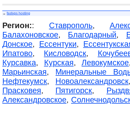
→
fastvps hosting
Регион:
:
Ставрополь
,
Алек
Балахоновское
,
Благодарный
,
Донское
,
Ессентуки
,
Ессентукска
Ипатово
,
Кисловодск
,
Кочубее
Курсавка
,
Курская
,
Левокумское
Марьинская
,
Минеральные Вод
Нефтекумск
,
Новоалександровск
Прасковея
,
Пятигорск
,
Рыздв
Александровское
,
Солнечнодольс